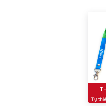
TH
Tự thi