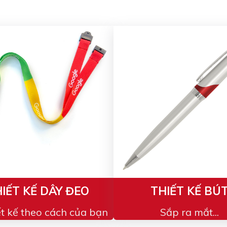
IẾT KẾ DÂY ĐEO
THIẾT KẾ BÚ
ết kế theo cách của bạn
Sắp ra mắt...