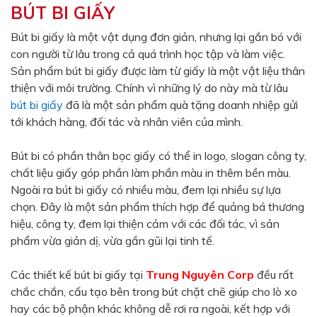
BÚT BI GIẤY
Màu sắc
Đỏ
Đen
Bút bi giấy là một vật dụng đơn giản, nhưng lại gắn bó với
con người từ lâu trong cả quá trình học tập và làm việc.
Xanh ngọc
Xanh lá
Sản phẩm bút bi giấy được làm từ giấy là một vật liệu thân
Cam
Vàng
thiện với môi trường. Chính vì những lý do này mà từ lâu
bút bi giấy
đã là một sản phẩm quà tặng doanh nhiệp gửi
Hồng
Tím
tới khách hàng, đối tác và nhân viên của mình.
Bạc
Vàng Gold
Bút bi có phần thân bọc giấy có thể in logo, slogan công ty,
Xanh dương
Xám
chất liệu giấy góp phần làm phần màu in thêm bền màu.
Xanh lục
Vàng kem
Ngoài ra bút bi giấy có nhiều màu, đem lại nhiều sự lựa
chọn. Đây là một sản phẩm thích hợp để quảng bá thương
Trắng
Bạc - Bạc
hiệu, công ty, đem lại thiện cảm với các đối tác, vì sản
Xanh dương - Bạc
Xanh lá - Bạc
phẩm vừa giản dị, vừa gần gũi lại tinh tế.
Xám - Bạc
Cam - Bạc
Các thiết kế bút bi giấy tại
Trung Nguyên Corp
đều rất
Tím - Bạc
Đỏ - Bạc
chắc chắn, cấu tạo bên trong bút chặt chẽ giúp cho lò xo
hay các bộ phận khác không dễ rơi ra ngoài, kết hợp với
Bạc - Xanh dương
Bạc - Xanh lá