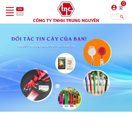
0
VN
EN
Danh sách sản phẩm
Hiển thị?:
12
16
20
Bút
Bật lửa
Đồ sứ quà tặng
Bình/ca giữ nhiệt
Dây đeo & Phụ kiện
Dịch vụ in gia công