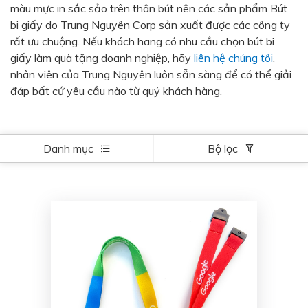
màu mực in sắc sảo trên thân bút nên các sản phẩm Bút
Bạc - Cam
Bạc - Đỏ
bi giấy do Trung Nguyên Corp sản xuất được các công ty
rất ưu chuộng. Nếu khách hang có nhu cầu chọn bút bi
Đỏ - Bạc
Trong suốt
giấy làm quà tặng doanh nghiệp, hãy
liên hệ chúng tôi
,
Đen - Trắng
Bạc - Đen
nhân viên của Trung Nguyên luôn sẵn sàng để có thể giải
đáp bất cứ yêu cầu nào từ quý khách hàng.
Nâu
Xanh Cốm
Xanh xám
Cà phê
Xanh dương - Đen
Đỏ nâu
Danh mục
Bộ lọc
Đen - Nơ
Bạc 1cm
Bạc 2cm
Bạc mini 1cm