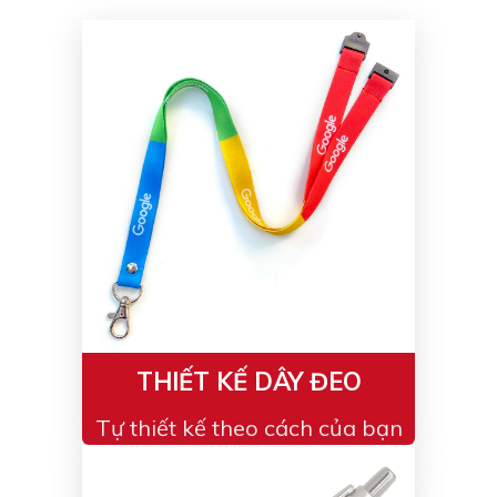
Màu sắc
Đỏ
Đen
Xanh ngọc
Xanh lá
Cam
Vàng
Hồng
Tím
Bạc
Vàng Gold
Xanh dương
Xám
Xanh lục
Vàng kem
Trắng
Bạc - Bạc
Xanh dương - Bạc
Xanh lá - Bạc
THIẾT KẾ DÂY ĐEO
Xám - Bạc
Cam - Bạc
Tự thiết kế theo cách của bạn
Tím - Bạc
Đỏ - Bạc
Bạc - Xanh dương
Bạc - Xanh lá