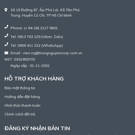
Số 15 Đường 87, Ấp Phú Lợi, Xã Tân Phú
Trung, Huyện Củ Chi, TP.Hồ Chí Minh
Phone: (+ 84-28) 2217 9601
Tel: 0913 763 229 (Viber, Zalo)
Tel: 0909 411 322 (WhatsApp)
Email : vien.nq@trungnguyencorp.com.vn
MST: 0302450703
Ngày cấp : 01-11-2001
HỖ TRỢ KHÁCH HÀNG
Bảo mật thông tin
Hướng dẫn đặt hàng
Hình thức thanh toán
Chính sách đổi trả
ĐĂNG KÝ NHẬN BẢN TIN