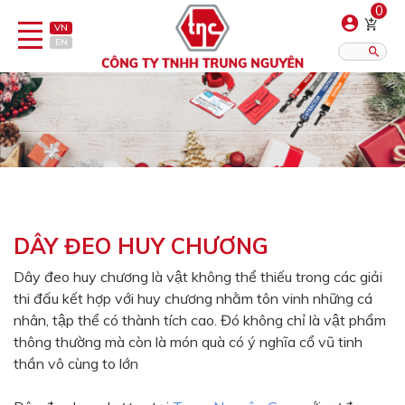
0
VN
EN
Danh sách sản phẩm
Hiển thị?:
12
16
20
Bút
Bật lửa
DÂY ĐEO HUY CHƯƠNG
Đồ sứ quà tặng
Dây đeo huy chương là vật không thể thiếu trong các giải
thi đấu kết hợp với huy chương nhằm tôn vinh những cá
Bình/ca giữ nhiệt
nhân, tập thể có thành tích cao. Đó không chỉ là vật phẩm
Dây đeo & Phụ kiện
thông thường mà còn là món quà có ý nghĩa cổ vũ tinh
thần vô cùng to lớn
Dịch vụ in gia công