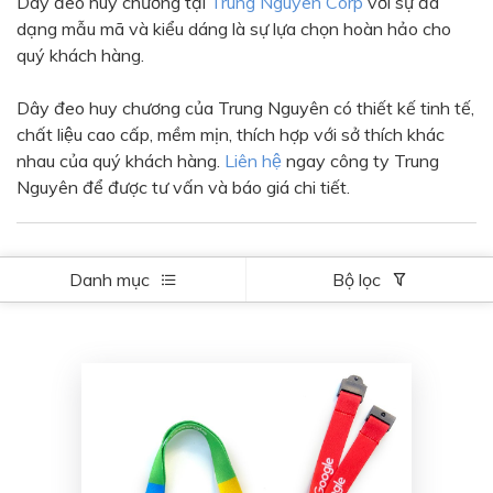
Dây đeo huy chương tại
Trung Nguyên Corp
với sự đa
Màu sắc
dạng mẫu mã và kiểu dáng là sự lựa chọn hoàn hảo cho
Đỏ
Đen
quý khách hàng.
Xanh ngọc
Xanh lá
Dây đeo huy chương của Trung Nguyên có thiết kế tinh tế,
Cam
Vàng
chất liệu cao cấp, mềm mịn, thích hợp với sở thích khác
nhau của quý khách hàng.
Liên hệ
ngay công ty Trung
Hồng
Tím
Nguyên để được tư vấn và báo giá chi tiết.
Bạc
Vàng Gold
Xanh dương
Xám
Danh mục
Bộ lọc
Xanh lục
Vàng kem
Trắng
Bạc - Bạc
Xanh dương - Bạc
Xanh lá - Bạc
Xám - Bạc
Cam - Bạc
Tím - Bạc
Đỏ - Bạc
Bạc - Xanh dương
Bạc - Xanh lá