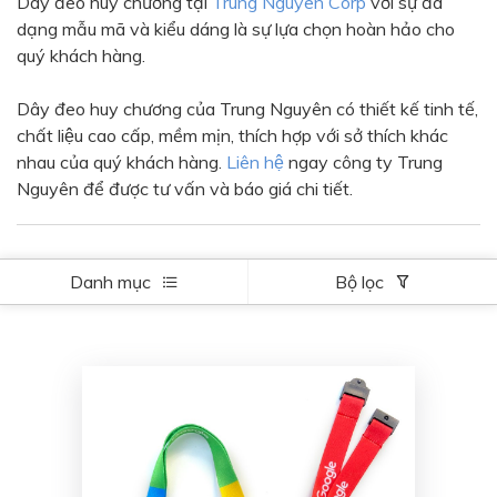
Dây đeo huy chương tại
Trung Nguyên Corp
với sự đa
Màu sắc
dạng mẫu mã và kiểu dáng là sự lựa chọn hoàn hảo cho
Đỏ
Đen
quý khách hàng.
Xanh ngọc
Xanh lá
Dây đeo huy chương của Trung Nguyên có thiết kế tinh tế,
Cam
Vàng
chất liệu cao cấp, mềm mịn, thích hợp với sở thích khác
nhau của quý khách hàng.
Liên hệ
ngay công ty Trung
Hồng
Tím
Nguyên để được tư vấn và báo giá chi tiết.
Bạc
Vàng Gold
Xanh dương
Xám
Danh mục
Bộ lọc
Xanh lục
Vàng kem
Trắng
Bạc - Bạc
Xanh dương - Bạc
Xanh lá - Bạc
Xám - Bạc
Cam - Bạc
Tím - Bạc
Đỏ - Bạc
Bạc - Xanh dương
Bạc - Xanh lá