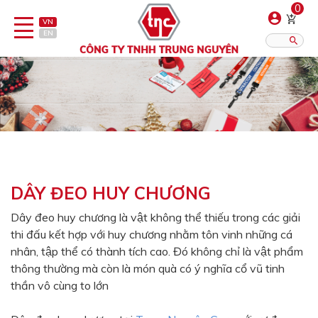
0
VN
EN
Danh sách sản phẩm
Hiển thị?:
12
16
20
Bút
Bật lửa
DÂY ĐEO HUY CHƯƠNG
Đồ sứ quà tặng
Dây đeo huy chương là vật không thể thiếu trong các giải
thi đấu kết hợp với huy chương nhằm tôn vinh những cá
Bình/ca giữ nhiệt
nhân, tập thể có thành tích cao. Đó không chỉ là vật phẩm
Dây đeo & Phụ kiện
thông thường mà còn là món quà có ý nghĩa cổ vũ tinh
thần vô cùng to lớn
Dịch vụ in gia công