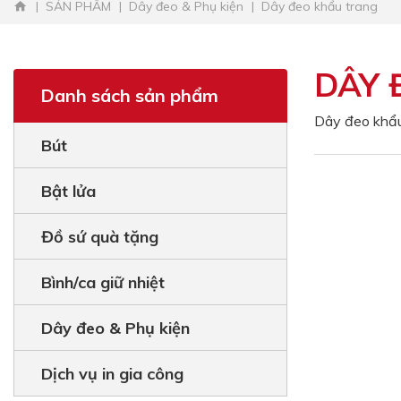
SẢN PHẨM
Dây đeo & Phụ kiện
Dây đeo khẩu trang
DÂY 
Danh sách sản phẩm
Dây đeo khẩu
Bút
Bật lửa
Đồ sứ quà tặng
Bình/ca giữ nhiệt
Dây đeo & Phụ kiện
Dịch vụ in gia công