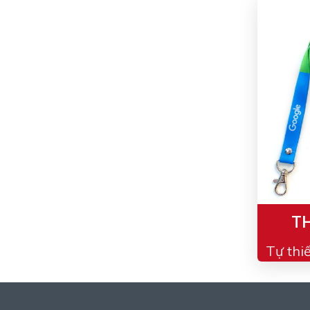
TH
Tự thi