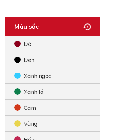
Màu sắc
Đỏ
Đen
Xanh ngọc
Xanh lá
Cam
Vàng
Hồng