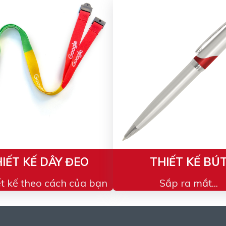
IẾT KẾ DÂY ĐEO
THIẾT KẾ BÚ
ết kế theo cách của bạn
Sắp ra mắt...