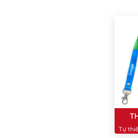
TH
Tự thi