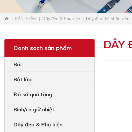
SẢN PHẨM
Dây đeo & Phụ kiện
Dây đeo thẻ nhân viên
DÂY 
Danh sách sản phẩm
Bút
Bật lửa
Đồ sứ quà tặng
Bình/ca giữ nhiệt
Dây đeo & Phụ kiện