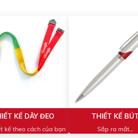
IẾT KẾ DÂY ĐEO
THIẾT KẾ BÚ
ết kế theo cách của bạn
Sắp ra mắt...