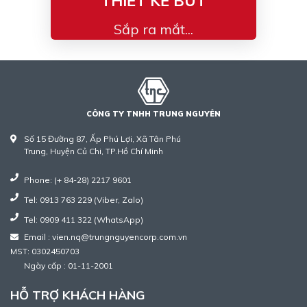
THIẾT KẾ BÚT
Sắp ra mắt...
CÔNG TY TNHH TRUNG NGUYÊN
Số 15 Đường 87, Ấp Phú Lợi, Xã Tân Phú
Trung, Huyện Củ Chi, TP.Hồ Chí Minh
Phone: (+ 84-28) 2217 9601
Tel: 0913 763 229 (Viber, Zalo)
Tel: 0909 411 322 (WhatsApp)
Email : vien.nq@trungnguyencorp.com.vn
MST: 0302450703
Ngày cấp : 01-11-2001
HỖ TRỢ KHÁCH HÀNG