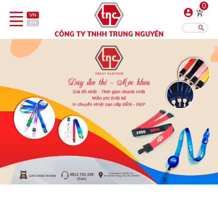
0
VN
EN
Danh sách sản phẩm
Hiển thị?:
12
16
20
Bút
Bật lửa
Đồ sứ quà tặng
Bình/ca giữ nhiệt
Dây đeo & Phụ kiện
Dịch vụ in gia công