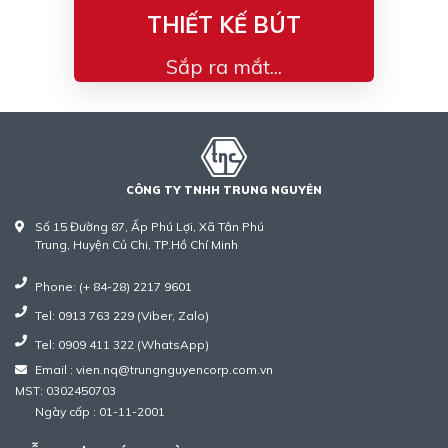
THIẾT KẾ BÚT
Sắp ra mắt...
CÔNG TY TNHH TRUNG NGUYÊN
Số 15 Đường 87, Ấp Phú Lợi, Xã Tân Phú
Trung, Huyện Củ Chi, TP.Hồ Chí Minh
Phone: (+ 84-28) 2217 9601
Tel: 0913 763 229 (Viber, Zalo)
Tel: 0909 411 322 (WhatsApp)
Email : vien.nq@trungnguyencorp.com.vn
MST: 0302450703
Ngày cấp : 01-11-2001