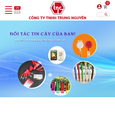
0
VN
EN
Danh sách sản phẩm
Hiển thị?:
12
16
20
Bút
Bật lửa
Đồ sứ quà tặng
Bình/ca giữ nhiệt
Dây đeo & Phụ kiện
Dịch vụ in gia công