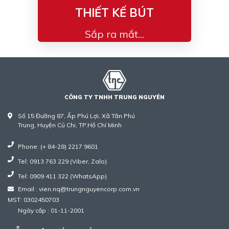
THIẾT KẾ BÚT
Sắp ra mắt...
CÔNG TY TNHH TRUNG NGUYÊN
Số 15 Đường 87, Ấp Phú Lợi, Xã Tân Phú
Trung, Huyện Củ Chi, TP.Hồ Chí Minh
Phone: (+ 84-28) 2217 9601
Tel: 0913 763 229 (Viber, Zalo)
Tel: 0909 411 322 (WhatsApp)
Email : vien.nq@trungnguyencorp.com.vn
MST: 0302450703
Ngày cấp : 01-11-2001