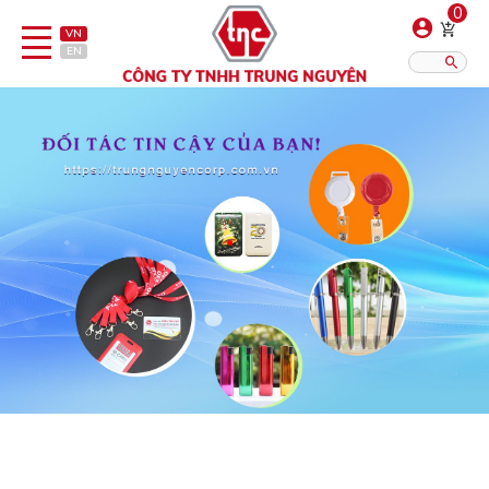
0
VN
EN
Danh sách sản phẩm
Hiển thị?:
12
16
20
Bút
Bật lửa
Đồ sứ quà tặng
Bình/ca giữ nhiệt
Dây đeo & Phụ kiện
Dịch vụ in gia công