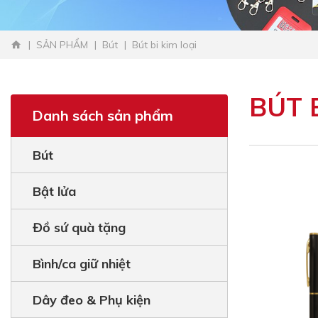
SẢN PHẨM
Bút
Bút bi kim loại
BÚT B
Danh sách sản phẩm
Bút
Bật lửa
Đồ sứ quà tặng
Bình/ca giữ nhiệt
Dây đeo & Phụ kiện