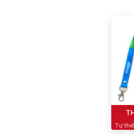
TH
Tự thi