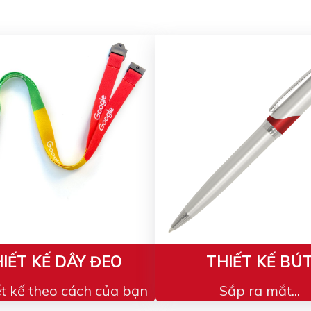
IẾT KẾ DÂY ĐEO
THIẾT KẾ BÚ
ết kế theo cách của bạn
Sắp ra mắt...