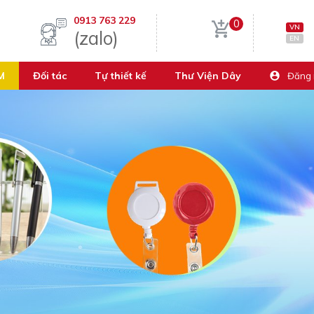
0913 763 229
0
VN
(zalo)
EN
M
Đối tác
Tự thiết kế
Thư Viện Dây
Đăng