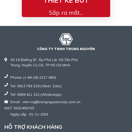
THIẾT KẾ BÚT
Sắp ra mắt...
CÔNG TY TNHH TRUNG NGUYÊN
Số 15 Đường 87, Ấp Phú Lợi, Xã Tân Phú
Trung, Huyện Củ Chi, TP.Hồ Chí Minh
Phone: (+ 84-28) 2217 9601
Tel: 0913 763 229 (Viber, Zalo)
Tel: 0909 411 322 (WhatsApp)
Email : vien.nq@trungnguyencorp.com.vn
MST: 0302450703
Ngày cấp : 01-11-2001
HỖ TRỢ KHÁCH HÀNG