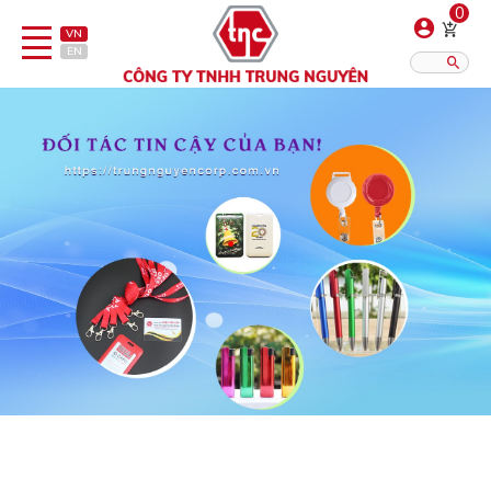
0
VN
EN
Danh sách sản phẩm
Hiển thị?:
12
16
20
Bút
Bật lửa
Đồ sứ quà tặng
Bình/ca giữ nhiệt
Dây đeo & Phụ kiện
Dịch vụ in gia công