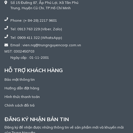
Số 15 Đường 87, Ấp Phú Lợi, Xã Tân Phú
Trung, Huyện Củ Chi, TP.Hồ Chí Minh
Phone: (+ 84-28) 2217 9601
Tel: 0913 763 229 (Viber, Zalo)
Tel: 0909 411 322 (WhatsApp)
Email : vien.nq@trungnguyencorp.com.vn
MST: 0302450703
Ngày cấp : 01-11-2001
HỖ TRỢ KHÁCH HÀNG
Bảo mật thông tin
Hướng dẫn đặt hàng
Hình thức thanh toán
Chính sách đổi trả
ĐĂNG KÝ NHẬN BẢN TIN
Đăng ký để nhận được những thông tin về sản phẩm mới và khuyến mãi
của Trung Nguyên