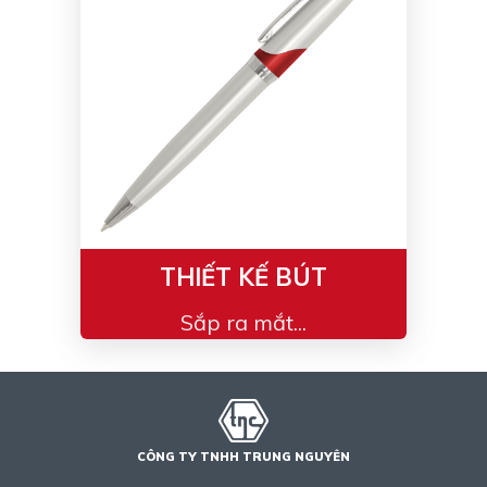
Bạc - Cam
Bạc - Đỏ
Đỏ - Bạc
Trong suốt
Đen - Trắng
Bạc - Đen
Nâu
Xanh Cốm
Xanh xám
Cà phê
Xanh dương - Đen
Đỏ nâu
Đen - Nơ
Bạc 1cm
THIẾT KẾ BÚT
Bạc 2cm
Bạc mini 1cm
Sắp ra mắt...
CÔNG TY TNHH TRUNG NGUYÊN