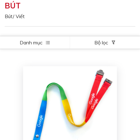
BÚT
Màu sắc
Đỏ
Đen
Bút/ Viết
Xanh ngọc
Xanh lá
Cam
Vàng
Danh mục
Bộ lọc
Hồng
Tím
Bạc
Vàng Gold
Xanh dương
Xám
Xanh lục
Vàng kem
Trắng
Bạc - Bạc
Xanh dương - Bạc
Xanh lá - Bạc
Xám - Bạc
Cam - Bạc
Tím - Bạc
Đỏ - Bạc
Bạc - Xanh dương
Bạc - Xanh lá