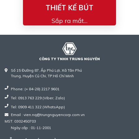
THIẾT KẾ BÚT
Sắp ra mắt...
CÔNG TY TNHH TRUNG NGUYÊN
Số 15 Đường 87, Ấp Phú Lợi, Xã Tân Phú
Trung, Huyện Củ Chi, TP.Hồ Chí Minh
Phone: (+ 84-28) 2217 9601
Tel: 0913 763 229 (Viber, Zalo)
Tel: 0909 411 322 (WhatsApp)
Email : vien.nq@trungnguyencorp.com.vn
MST: 0302450703
Ngày cấp : 01-11-2001