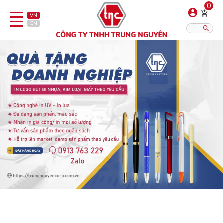
0
VN
EN
Danh sách sản phẩm
Hiển thị?:
12
16
20
Bút
Bật lửa
Đồ sứ quà tặng
Bình/ca giữ nhiệt
Dây đeo & Phụ kiện
Dịch vụ in gia công