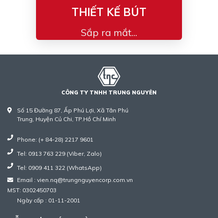
THIẾT KẾ BÚT
Sắp ra mắt...
CÔNG TY TNHH TRUNG NGUYÊN
Số 15 Đường 87, Ấp Phú Lợi, Xã Tân Phú
Trung, Huyện Củ Chi, TP.Hồ Chí Minh
Phone: (+ 84-28) 2217 9601
Tel: 0913 763 229 (Viber, Zalo)
Tel: 0909 411 322 (WhatsApp)
Email : vien.nq@trungnguyencorp.com.vn
MST: 0302450703
Ngày cấp : 01-11-2001