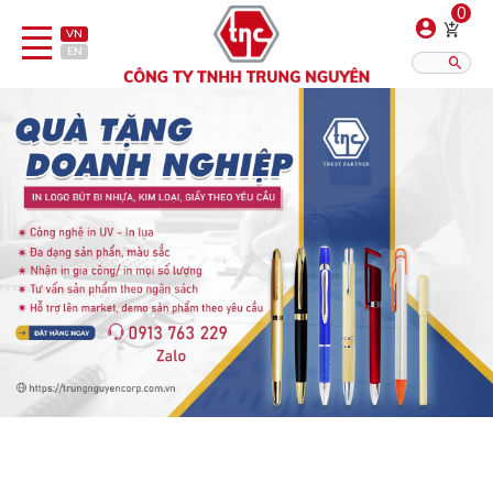
0
VN
EN
Danh sách sản phẩm
Hiển thị?:
12
16
20
Bút
Bật lửa
Đồ sứ quà tặng
Bình/ca giữ nhiệt
Dây đeo & Phụ kiện
Dịch vụ in gia công