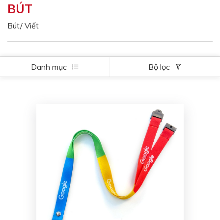
BÚT
Màu sắc
Đỏ
Đen
Bút/ Viết
Xanh ngọc
Xanh lá
Cam
Vàng
Danh mục
Bộ lọc
Hồng
Tím
Bạc
Vàng Gold
Xanh dương
Xám
Xanh lục
Vàng kem
Trắng
Bạc - Bạc
Xanh dương - Bạc
Xanh lá - Bạc
Xám - Bạc
Cam - Bạc
Tím - Bạc
Đỏ - Bạc
Bạc - Xanh dương
Bạc - Xanh lá