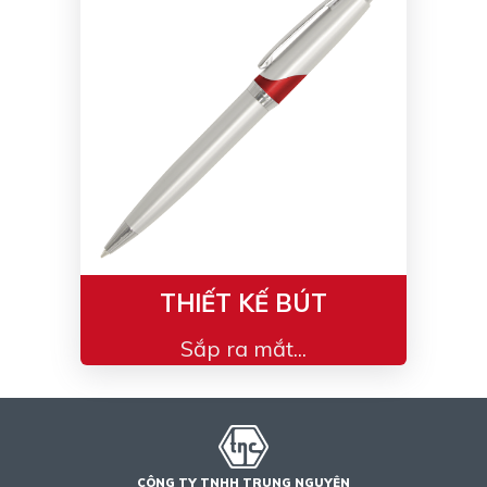
Bạc - Cam
Bạc - Đỏ
Đỏ - Bạc
Trong suốt
Đen - Trắng
Bạc - Đen
Nâu
Xanh Cốm
Xanh xám
Cà phê
Xanh dương - Đen
Đỏ nâu
Đen - Nơ
Bạc 1cm
THIẾT KẾ BÚT
Bạc 2cm
Bạc mini 1cm
Sắp ra mắt...
CÔNG TY TNHH TRUNG NGUYÊN