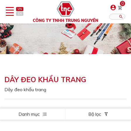
0
VN
EN
Danh sách sản phẩm
Hiển thị?:
12
16
20
Bút
Bật lửa
DÂY ĐEO KHẨU TRANG
Đồ sứ quà tặng
Dây đeo khẩu trang
Bình/ca giữ nhiệt
Dây đeo & Phụ kiện
Danh mục
Bộ lọc
Dịch vụ in gia công