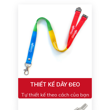
Màu sắc
Đỏ
Đen
Xanh ngọc
Xanh lá
Cam
Vàng
Hồng
Tím
Bạc
Vàng Gold
Xanh dương
Xám
Xanh lục
Vàng kem
Trắng
Bạc - Bạc
Xanh dương - Bạc
Xanh lá - Bạc
THIẾT KẾ DÂY ĐEO
Xám - Bạc
Cam - Bạc
Tự thiết kế theo cách của bạn
Tím - Bạc
Đỏ - Bạc
Bạc - Xanh dương
Bạc - Xanh lá