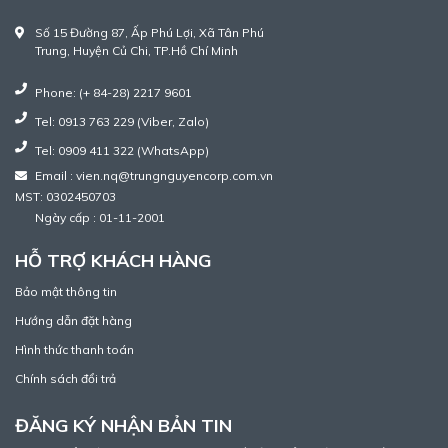
Số 15 Đường 87, Ấp Phú Lợi, Xã Tân Phú
Trung, Huyện Củ Chi, TP.Hồ Chí Minh
Phone: (+ 84-28) 2217 9601
Tel: 0913 763 229 (Viber, Zalo)
Tel: 0909 411 322 (WhatsApp)
Email : vien.nq@trungnguyencorp.com.vn
MST: 0302450703
Ngày cấp : 01-11-2001
HỖ TRỢ KHÁCH HÀNG
Bảo mật thông tin
Hướng dẫn đặt hàng
Hình thức thanh toán
Chính sách đổi trả
ĐĂNG KÝ NHẬN BẢN TIN