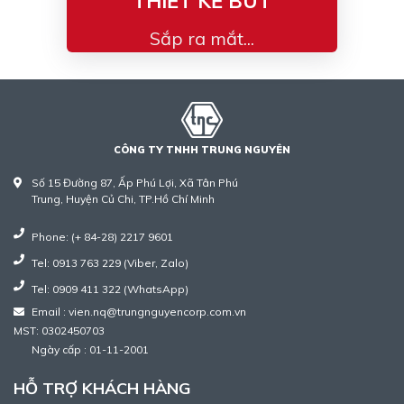
THIẾT KẾ BÚT
Sắp ra mắt...
CÔNG TY TNHH TRUNG NGUYÊN
Số 15 Đường 87, Ấp Phú Lợi, Xã Tân Phú
Trung, Huyện Củ Chi, TP.Hồ Chí Minh
Phone: (+ 84-28) 2217 9601
Tel: 0913 763 229 (Viber, Zalo)
Tel: 0909 411 322 (WhatsApp)
Email : vien.nq@trungnguyencorp.com.vn
MST: 0302450703
Ngày cấp : 01-11-2001
HỖ TRỢ KHÁCH HÀNG