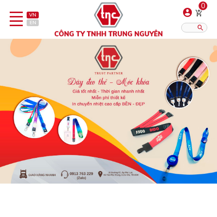
0
VN
EN
Danh sách sản phẩm
Hiển thị?:
12
16
20
Bút
Bật lửa
Đồ sứ quà tặng
Bình/ca giữ nhiệt
Dây đeo & Phụ kiện
Dịch vụ in gia công