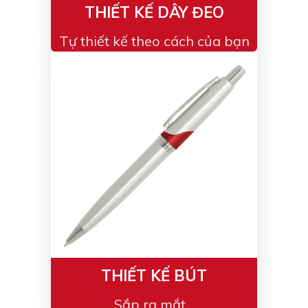
THIẾT KẾ DÂY ĐEO
Tự thiết kế theo cách của bạn
THIẾT KẾ BÚT
Sắp ra mắt...