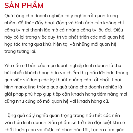
SẢN PHẨM
Màu sắc
Đỏ
Đen
Quà tặng cho doanh nghiệp có ý nghĩa rất quan trọng
nhằm để thúc đẩy hoạt động và hình ảnh của không chỉ
Xanh ngọc
Xanh lá
công ty mới thành lập mà cả những công ty lâu đời. Điều
Cam
Vàng
này có lợi trong việc duy trì và phát triển các mối quan hệ
hợp tác trong quá khứ, hiện tại và những mối quan hệ
Hồng
Tím
trong tương lai.
Bạc
Vàng Gold
Yêu cầu cơ bản của mọi doanh nghiệp kinh doanh là thu
Xanh dương
Xám
hút nhiều khách hàng hơn và chiếm thị phần lớn hơn thông
Xanh lục
Vàng kem
qua việc sử dụng các kỹ thuật quảng cáo tốt nhất. Loại
hình marketing thông qua quà tặng cho doanh nghiệp là
Trắng
Bạc - Bạc
giải pháp phù hợp giúp tiếp cận khách hàng tiềm năng mới
Xanh dương - Bạc
Xanh lá - Bạc
cũng như củng cố mối quan hệ với khách hàng cũ.
Xám - Bạc
Cam - Bạc
Tặng quà có ý nghĩa quan trọng trong hầu hết các nền
Tím - Bạc
Đỏ - Bạc
văn hóa kinh doanh. Sản phẩm sẽ trở nên đặc biệt khi có
chất lượng cao và được cá nhân hóa tốt, tạo ra cảm giác
Bạc - Xanh dương
Bạc - Xanh lá