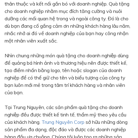
thân thuộc và kết nối gắn bó với doanh nghiệp. Quà tặng
Bạc - Cam
Bạc - Đỏ
cho doanh nghiệp nhằm mục đích tăng cường và nuôi
dưỡng các mối quan hệ trong và ngoài công ty. Đó là cho
Đỏ - Bạc
Trong suốt
dù bạn đang cố gắng cảm ơn những khách hàng lâu năm,
Đen - Trắng
Bạc - Đen
nhắc nhở ai đó về doanh nghiệp của bạn hay công nhận
một nhân viên xuất sắc.
Nâu
Xanh Cốm
Xanh xám
Cà phê
Nhìn chung những món quà tặng cho doanh nghiệp dùng
để quảng bá hình ảnh và thương hiệu nên được thiết kế,
Xanh dương - Đen
Đỏ nâu
tạo điềm nhấn bằng logo, tên hoặc slogan của doanh
Đen - Nơ
Bạc 1cm
nghiệp để có thể giữ cho tên và biểu tượng của công ty
bạn luôn mới mẻ trong tâm trí khách hàng và nhân viên
Bạc 2cm
Bạc mini 1cm
của bạn.
Tại Trung Nguyên, các sản phẩm quà tặng cho doanh
nghiệp đều được thiết kế tinh tế, thẩm mỹ theo yêu cầu
của khách hàng.
Trung Nguyên Corp
sở hữu những dòng
sản phẩm đa dạng, độc đáo và được các doanh nghiệp
hàng đầu ưa chuộng. Chúng tôi luôn tạo ra những sản