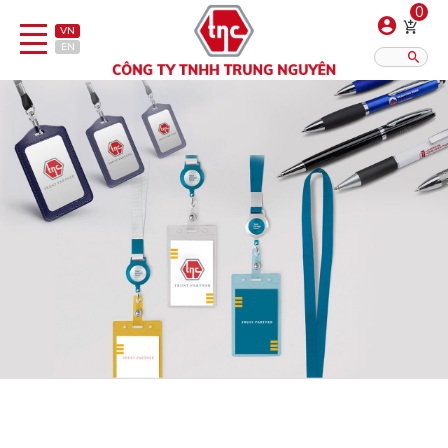
0
VN
EN
Danh sách sản phẩm
Hiển thị?:
12
16
20
Bút
Bật lửa
Đồ sứ quà tặng
Bình/ca giữ nhiệt
Dây đeo & Phụ kiện
Dịch vụ in gia công