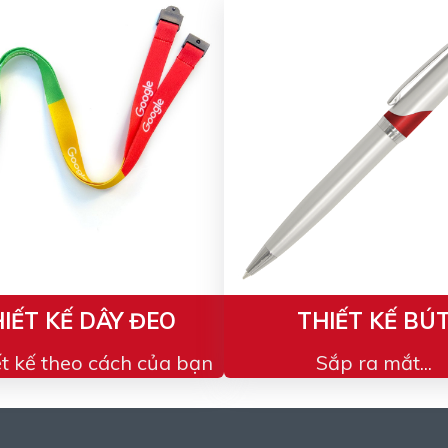
IẾT KẾ DÂY ĐEO
THIẾT KẾ BÚ
ết kế theo cách của bạn
Sắp ra mắt...