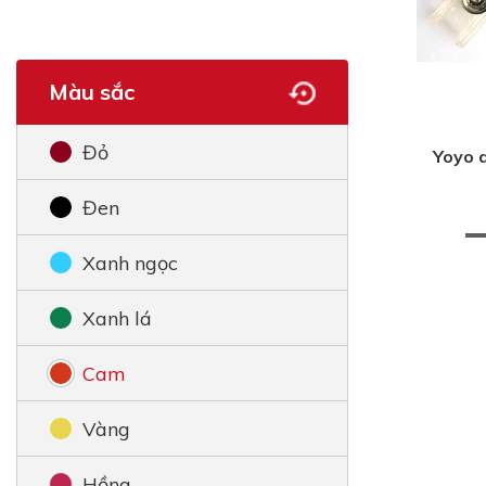
Màu sắc
Đỏ
Yoyo 
Đen
Xanh ngọc
Xanh lá
Cam
Vàng
Hồng