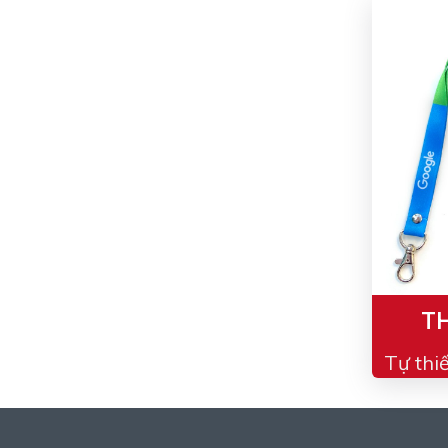
TH
Tự thi