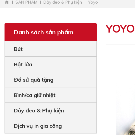
SẢN PHẨM
Dây đeo & Phụ kiện
Yoyo
YOYO
Danh sách sản phẩm
Bút
Bật lửa
Đồ sứ quà tặng
Bình/ca giữ nhiệt
Dây đeo & Phụ kiện
Dịch vụ in gia công