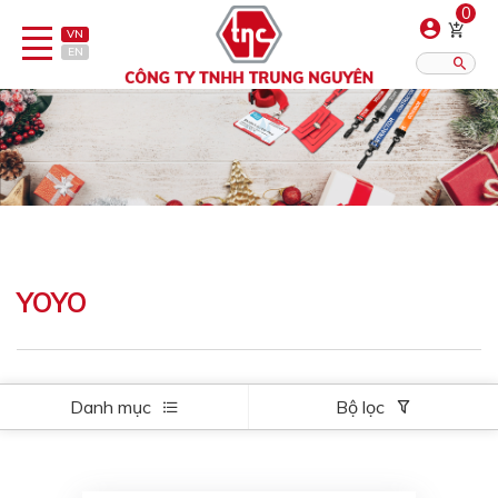
0
VN
EN
Danh sách sản phẩm
Hiển thị?:
12
16
20
Bút
Bật lửa
YOYO
Đồ sứ quà tặng
Bình/ca giữ nhiệt
Danh mục
Bộ lọc
Dây đeo & Phụ kiện
Dịch vụ in gia công