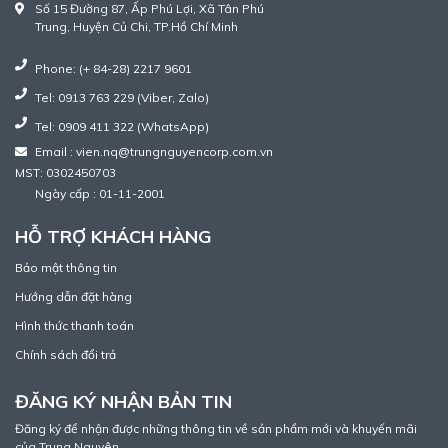
Số 15 Đường 87, Ấp Phú Lợi, Xã Tân Phú
Trung, Huyện Củ Chi, TP.Hồ Chí Minh
Phone: (+ 84-28) 2217 9601
Tel: 0913 763 229 (Viber, Zalo)
Tel: 0909 411 322 (WhatsApp)
Email : vien.nq@trungnguyencorp.com.vn
MST: 0302450703
Ngày cấp : 01-11-2001
HỖ TRỢ KHÁCH HÀNG
Bảo mật thông tin
Hướng dẫn đặt hàng
Hình thức thanh toán
Chính sách đổi trả
ĐĂNG KÝ NHẬN BẢN TIN
Đăng ký để nhận được những thông tin về sản phẩm mới và khuyến mãi
của Trung Nguyên