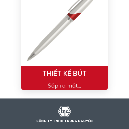
Bạc - Cam
Bạc - Đỏ
Đỏ - Bạc
Trong suốt
Đen - Trắng
Bạc - Đen
Nâu
Xanh Cốm
Xanh xám
Cà phê
Xanh dương - Đen
Đỏ nâu
Đen - Nơ
Bạc 1cm
THIẾT KẾ BÚT
Bạc 2cm
Bạc mini 1cm
Sắp ra mắt...
CÔNG TY TNHH TRUNG NGUYÊN