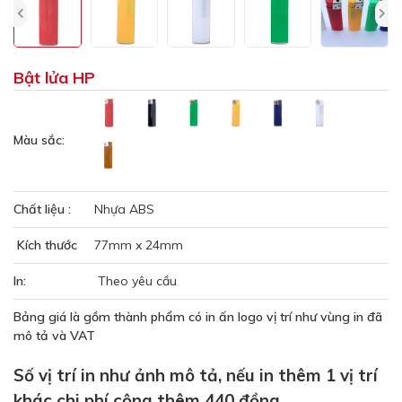
Bật lửa HP
Màu sắc:
Chất liệu :
Nhựa ABS
Kích thước
77mm x 24mm
In:
Theo yêu cầu
Bảng giá là gồm thành phẩm có in ấn logo vị trí như vùng in đã
mô tả và VAT
Số vị trí in như ảnh mô tả, nếu in thêm 1 vị trí
khác chi phí cộng thêm 440 đồng