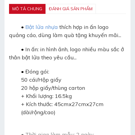
MÔ TẢ CHUNG
ĐÁNH GIÁ SẢN PHẨM
•
Bật lửa nhựa
thích hợp in ấn logo
quảng cáo, dùng làm quà tặng khuyến mãi...
•
In ấn: in hình ảnh, logo nhiều màu sắc ở
thân bật lửa theo yêu cầu...
•
Đóng gói:
50 cái/Hộp giấy
20 hộp giấy/thùng carton
+ Khối lượng: 16.5kg
+ Kích thước: 45cmx27cmx27cm
(dài/rộng/cao)
•
Thời gian làm mẫu: 2 ngày