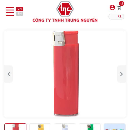
0
VN
EN