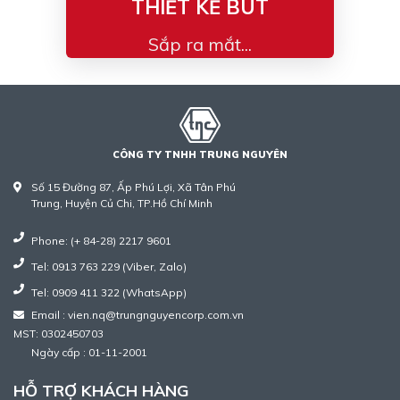
THIẾT KẾ BÚT
Sắp ra mắt...
CÔNG TY TNHH TRUNG NGUYÊN
Số 15 Đường 87, Ấp Phú Lợi, Xã Tân Phú
Trung, Huyện Củ Chi, TP.Hồ Chí Minh
Phone: (+ 84-28) 2217 9601
Tel: 0913 763 229 (Viber, Zalo)
Tel: 0909 411 322 (WhatsApp)
Email : vien.nq@trungnguyencorp.com.vn
MST: 0302450703
Ngày cấp : 01-11-2001
HỖ TRỢ KHÁCH HÀNG