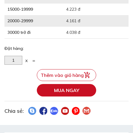
15000-19999
4.223 đ
20000-29999
4.161 đ
30000 trở đi
4.038 đ
Đặt hàng:
x
=
Thêm vào giỏ hàng
MUA NGAY
Chia sẻ: