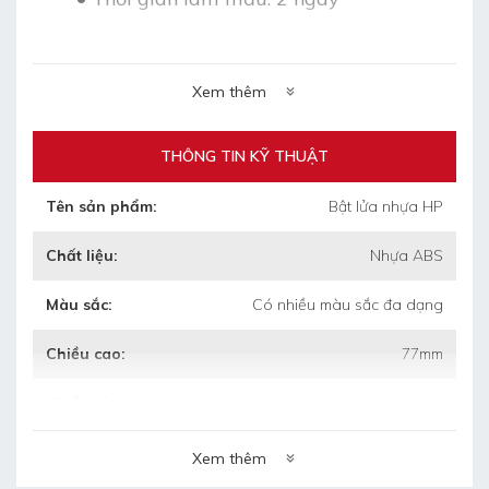
•
Thời gian làm hàng: 5 ngày sau duyệt
mẫu
Xem thêm
•
Bảo hành: 3 tháng khi chưa sử dụng mà
THÔNG TIN KỸ THUẬT
bị hỏng
Tên sản phẩm:
Bật lửa nhựa HP
•
Bảo quản: lưu kho nơi khô ráo, thoáng
mát.
Chất liệu:
Nhựa ABS
Màu sắc:
Có nhiều màu sắc đa dạng
Chiều cao:
77mm
Chiều rộng:
24mm
Xem thêm