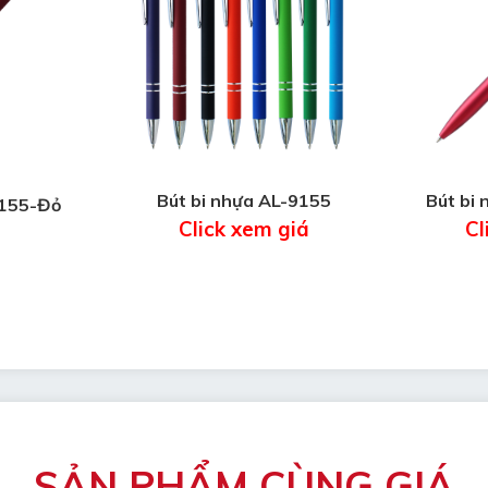
Bút bi nhựa AL-9155
Bút bi
9155-Đỏ
Click xem giá
Cl
SẢN PHẨM CÙNG GIÁ