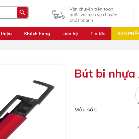
Vận chuyển trên toàn
quốc với dịch vụ chuyển
phát nhanh
 thiệu
Khách hàng
Liên hệ
Tin tức
SẢN PHẨ
Bút bi nhựa
Màu sắc: