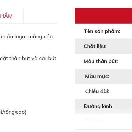
PHẨM
Tên sản phẩm:
 in ấn logo quảng cáo,
Chất liệu:
 mặt thân bút và cài bút
Màu thân bút:
Màu mực:
Chiều dài:
Đường kính
/rộng/cao)
Khối lượng: