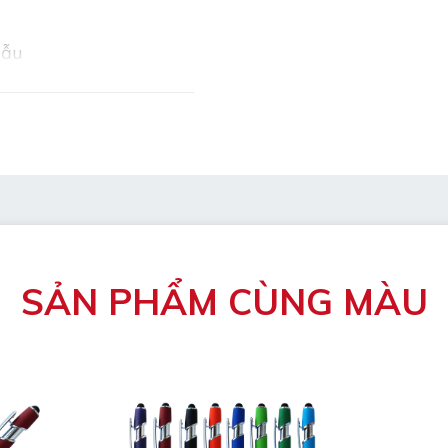
mẫu
bị hỏng
ng mát, luôn để bút nằm
SẢN PHẨM CÙNG MÀU