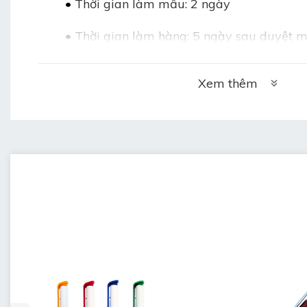
•
Thời gian làm mẫu: 2 ngày
•
Thời gian làm hàng: 5 ngày sau duyệt 
•
Bảo hành: 3 tháng khi chưa sử dụng mà 
Xem thêm
•
Bảo quản: lưu kho bút nơi khô ráo, thoá
ngang (không để đứng)