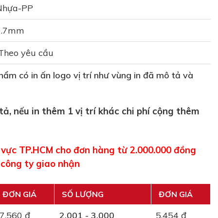
Nhựa-PP
0.7mm
Theo yêu cầu
ẩm có in ấn logo vị trí như vùng in đã mô tả và
 tả, nếu in thêm 1 vị trí khác chi phí cộng thêm
u vực TP.HCM cho đơn hàng từ 2.000.000 đồng
 công ty giao nhận
ĐƠN GIÁ
SỐ LƯỢNG
ĐƠN GIÁ
7.560 đ
2.001 - 3.000
5.454 đ