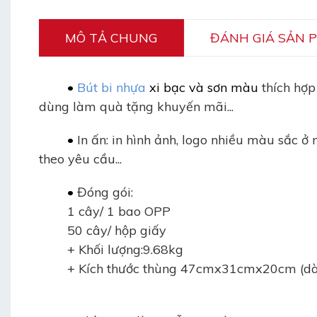
MÔ TẢ CHUNG
ĐÁNH GIÁ SẢN 
•
Bút bi nhựa
xi bạc và sơn màu
thích hợp
dùng làm quà tặng khuyến mãi...
•
In ấn: in hình ảnh, logo nhiều màu sắc ở
theo yêu cầu...
•
Đóng gói:
1 cây/ 1 bao OPP
50 cây/ hộp giấy
+ Khối lượng:9.68kg
+ Kích thước thùng 47cmx31cmx20cm (dài