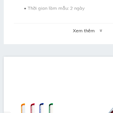
•
Thời gian làm mẫu: 2 ngày
•
Thời gian làm hàng: 5 ngày sau duyệt 
Xem thêm
•
Bảo hành: 3 tháng khi chưa sử dụng mà 
•
Bảo quản: lưu kho bút nơi khô ráo, thoá
ngang (không để đứng)