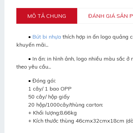
MÔ TẢ CHUNG
ĐÁNH GIÁ SẢN 
•
Bút bi nhựa
thích hợp in ấn logo quảng 
khuyến mãi...
•
In ấn: in hình ảnh, logo nhiều màu sắc ở
theo yêu cầu...
•
Đóng gói:
1 cây/ 1 bao OPP
50 cây/ hộp giấy
20 hộp/1000cây/thùng carton:
+ Khối lượng:8.66kg
+ Kích thước thùng 46cmx32cmx18cm (dài