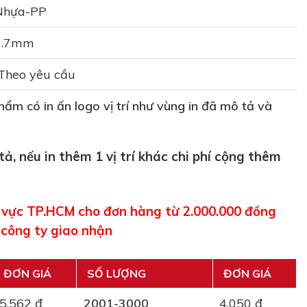
Nhựa-PP
0.7mm
Theo yêu cầu
ẩm có in ấn logo vị trí như vùng in đã mô tả và
 tả, nếu in thêm 1 vị trí khác chi phí cộng thêm
u vực TP.HCM cho đơn hàng từ 2.000.000 đồng
 công ty giao nhận
ĐƠN GIÁ
SỐ LƯỢNG
ĐƠN GIÁ
5.562 đ
2001-3000
4.050 đ