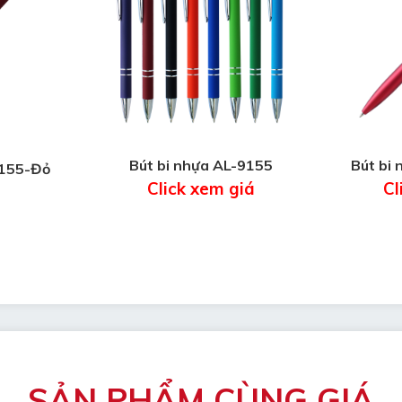
Bút bi nhựa AL-9155
Bút bi
9155-Đỏ
Click xem giá
Cl
SẢN PHẨM CÙNG GIÁ