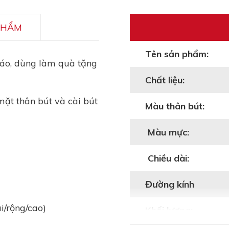
PHẨM
Tên sản phẩm:
cáo, dùng làm quà tặng
Chất liệu:
 mặt thân bút và cài bút
Màu thân bút:
Màu mực:
Chiều dài:
Đường kính
/rộng/cao)
Khối lượng: