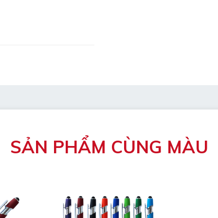
mẫu
bị hỏng
ng mát, luôn để bút nằm
SẢN PHẨM CÙNG MÀU