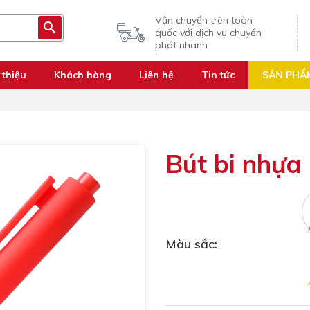
Vận chuyển trên toàn
quốc với dịch vụ chuyển
phát nhanh
 thiệu
Khách hàng
Liên hệ
Tin tức
SẢN PHẨ
Bút bi nhựa
Màu sắc: