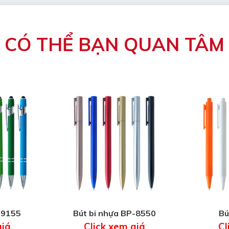
CÓ THỂ BẠN QUAN TÂM
-9155
Bút bi nhựa BP-8550
Bú
giá
Click xem giá
Cl