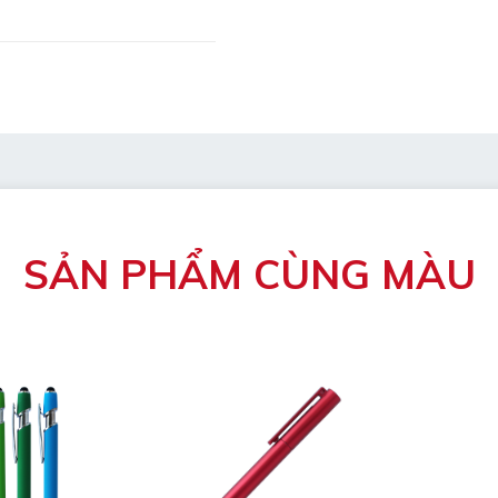
mẫu
bị hỏng
ng mát, luôn để bút nằm
SẢN PHẨM CÙNG MÀU