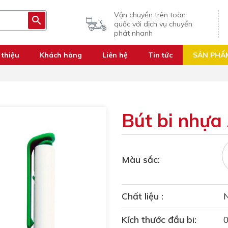
Vận chuyển trên toàn
quốc với dịch vụ chuyển
phát nhanh
 thiệu
Khách hàng
Liên hệ
Tin tức
SẢN PHẨ
Bút bi nhự
Màu sắc:
Chất liệu :
Kích thước đầu bi: