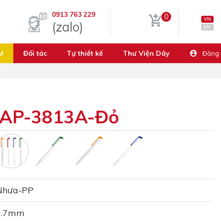
0913 763 229
0
VN
(zalo)
EN
M
Đối tác
Tự thiết kế
Thư Viện Dây
Đăng
a AP-3813A-Đỏ
Nhưa-PP
0.7mm