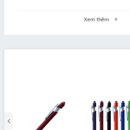
•
Thời gian làm hàng: 5 ngày sau duyệt 
Xem thêm
•
Bảo hành: 3 tháng khi chưa sử dụng mà 
•
Bảo quản: lưu kho bút nơi khô ráo, thoá
ngang (không để đứng)