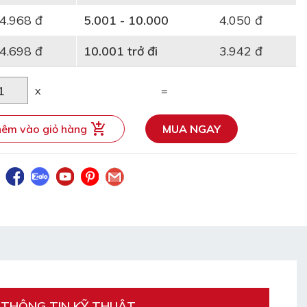
4.968 đ
5.001 - 10.000
4.050 đ
4.698 đ
10.001 trở đi
3.942 đ
x
=
êm vào giỏ hàng
MUA NGAY
THÔNG TIN KỸ THUẬT