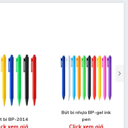
Bút bi nhựa BP-gel ink
t bi BP-2014
pen
ick xem giá
Click xem giá