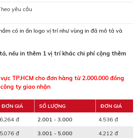
Theo yêu cầu
ẩm có in ấn logo vị trí như vùng in đã mô tả và
 tả, nếu in thêm 1 vị trí khác chi phí cộng thêm
u vực TP.HCM cho đơn hàng từ 2.000.000 đồng
 công ty giao nhận
ĐƠN GIÁ
SỐ LƯỢNG
ĐƠN GIÁ
6.264 đ
2.001 - 3.000
4.536 đ
5.076 đ
3.001 - 5.000
4.212 đ