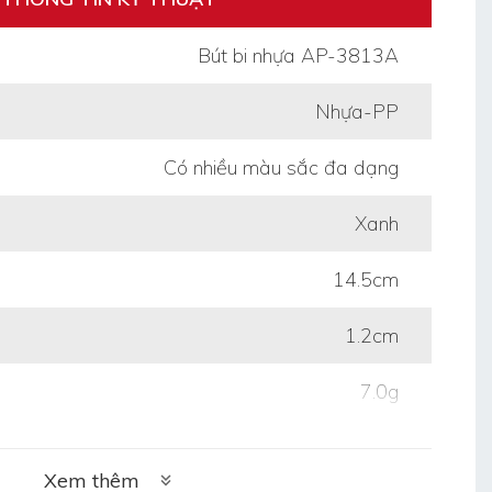
Bút bi nhựa AP-3813A
Nhựa-PP
Có nhiều màu sắc đa dạng
Xanh
14.5cm
1.2cm
7.0g
Xem thêm