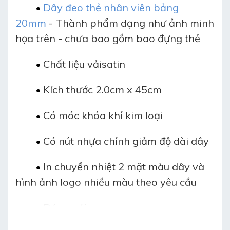
D
ây đeo thẻ nhân viên bảng
•
20mm
- Thành phẩm dạng như ảnh minh
họa trên - chưa bao gồm bao đựng thẻ
Chất liệu vảisatin
•
Kích thước 2.0cm x 45cm
•
Có móc khóa khỉ kim loại
•
Có nút nhựa chỉnh giảm độ dài dây
•
In chuyển nhiệt 2 mặt màu dây và
•
hình ảnh logo nhiều màu theo yêu cầu
Đóng gói:
•
50 dây/1 bao OPP: trọng lượng 780g