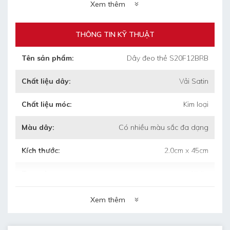
Xem thêm
20 bao/thùng carton/1000 dây:
+ Trọng lượng 1 thùng: 16.6kg
+ Kích thước thùng: 55cm x 35cm x 35cm
THÔNG TIN KỸ THUẬT
(dài/rộng/cao)
Tên sản phẩm:
Dây đeo thẻ S20F12BRB
Chất liệu dây:
Vải Satin
•
Thời gian làm mẫu: 4 ngày
Chất liệu móc:
Kim loại
•
Thời gian làm hàng: 5 ngày sau duyệt
mẫu
Màu dây:
Có nhiều màu sắc đa dạng
•
Bảo hành: 3 tháng khi chưa sử dụng mà
Kích thước:
2.0cm x 45cm
bị hỏng
Trọng lượng
15.6g
•
Bảo quản: lưu kho nơi khô ráo, thoáng
mát.
Xem thêm