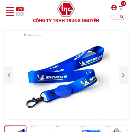
0
VN
EN