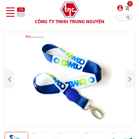
0
VN
EN