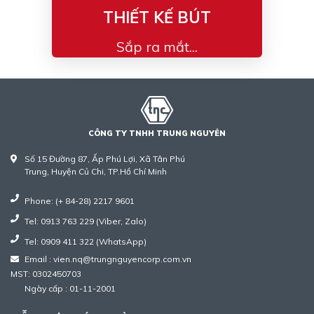
THIẾT KẾ BÚT
Sắp ra mắt...
CÔNG TY TNHH TRUNG NGUYÊN
Số 15 Đường 87, Ấp Phú Lợi, Xã Tân Phú
Trung, Huyện Củ Chi, TP.Hồ Chí Minh
Phone: (+ 84-28) 2217 9601
Tel: 0913 763 229 (Viber, Zalo)
Tel: 0909 411 322 (WhatsApp)
Email : vien.nq@trungnguyencorp.com.vn
MST: 0302450703
Ngày cấp : 01-11-2001