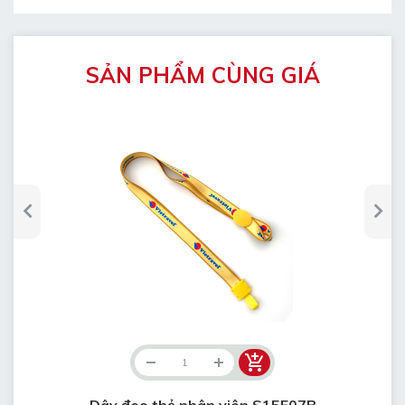
SẢN PHẨM CÙNG GIÁ
Dây đeo thẻ nhân viên S15F07B