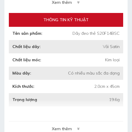
+ Trọng lượng 1 thùng: 20.6kg
Xem thêm
+ Kích thước thùng: 55cm x 35cm x 35cm
(dài/rộng/cao)
THÔNG TIN KỸ THUẬT
Tên sản phẩm:
Dây đeo thẻ S20F14BSC
•
Thời gian làm mẫu: 4 ngày
Chất liệu dây:
Vải Satin
•
Thời gian làm hàng: 5 ngày sau duyệt
Chất liệu móc:
Kim loại
mẫu
Màu dây:
Có nhiều màu sắc đa dạng
•
Bảo hành: 3 tháng khi chưa sử dụng mà
bị hỏng
Kích thước:
2.0cm x 45cm
•
Bảo quản: lưu kho nơi khô ráo, thoáng
Trọng lượng
19.6g
mát.
Xem thêm