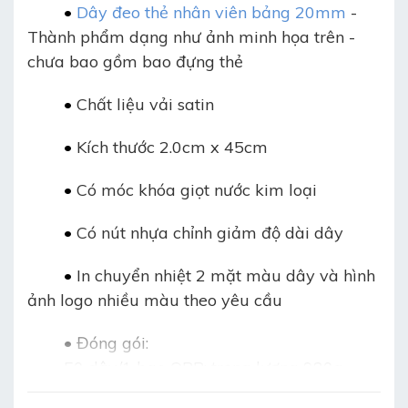
•
D
ây đeo thẻ nhân viên bảng 20mm
-
Thành phẩm dạng như ảnh minh họa trên -
chưa bao gồm bao đựng thẻ
•
Chất liệu vải satin
•
Kích thước 2.0cm x 45cm
•
Có móc khóa giọt nước kim loại
•
Có nút nhựa chỉnh giảm độ dài dây
•
In chuyển nhiệt 2 mặt màu dây và hình
ảnh logo nhiều màu theo yêu cầu
•
Đóng gói:
50 dây/1 bao OPP: trọng lượng 980g
20 bao/thùng carton/1000 dây: