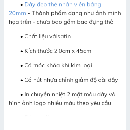
D
ây đeo thẻ nhân viên bảng
•
20mm
- Thành phẩm dạng như ảnh minh
họa trên - chưa bao gồm bao đựng thẻ
Chất liệu vảisatin
•
Kích thước 2.0cm x 45cm
•
Có móc khóa khỉ kim loại
•
Có nút nhựa chỉnh giảm độ dài dây
•
In chuyển nhiệt 2 mặt màu dây và
•
hình ảnh logo nhiều màu theo yêu cầu
Đóng gói:
•
50 dây/1 bao OPP: trọng lượng 780g