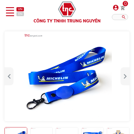
0
VN
EN