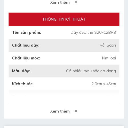
Xem thêm
20 bao/thùng carton/1000 dây:
+ Trọng lượng 1 thùng: 16.6kg
+ Kích thước thùng: 55cm x 35cm x 35cm
THÔNG TIN KỸ THUẬT
(dài/rộng/cao)
Tên sản phẩm:
Dây đeo thẻ S20F12BRB
Chất liệu dây:
Vải Satin
•
Thời gian làm mẫu: 4 ngày
Chất liệu móc:
Kim loại
•
Thời gian làm hàng: 5 ngày sau duyệt
mẫu
Màu dây:
Có nhiều màu sắc đa dạng
•
Bảo hành: 3 tháng khi chưa sử dụng mà
Kích thước:
2.0cm x 45cm
bị hỏng
Trọng lượng
15.6g
•
Bảo quản: lưu kho nơi khô ráo, thoáng
mát.
Xem thêm