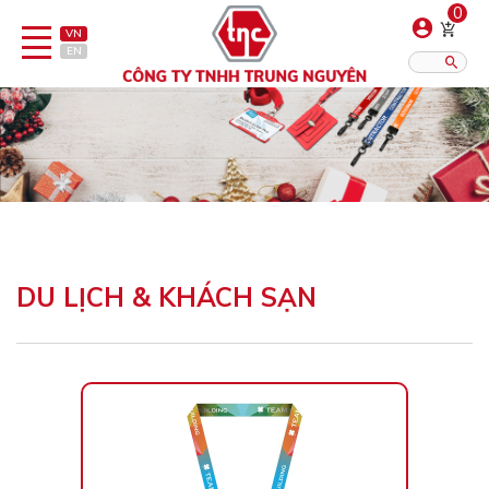
0
VN
EN
Danh sách sản phẩm
Hiển thị?:
12
16
20
Doanh nghiệp
Bất động sản
DU LỊCH & KHÁCH SẠN
Du Lịch & Khách sạn
Âm nhạc - Nhạc cụ
Giáo Dục - Trường Học