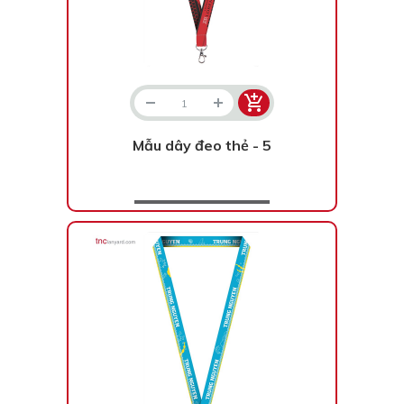
Mẫu dây đeo thẻ - 5