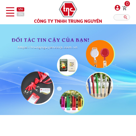
0
VN
EN
Danh sách sản phẩm
Hiển thị?:
12
16
20
Bút
Bật lửa
Đồ sứ quà tặng
Bình/ca giữ nhiệt
Dây đeo & Phụ kiện
Dịch vụ in gia công