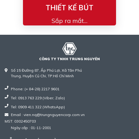
THIẾT KẾ BÚT
Sắp ra mắt...
CÔNG TY TNHH TRUNG NGUYÊN
Số 15 Đường 87, Ấp Phú Lợi, Xã Tân Phú
Trung, Huyện Củ Chi, TP.Hồ Chí Minh
Phone: (+ 84-28) 2217 9601
Tel: 0913 763 229 (Viber, Zalo)
Tel: 0909 411 322 (WhatsApp)
Email : vien.nq@trungnguyencorp.com.vn
MST: 0302450703
Ngày cấp : 01-11-2001