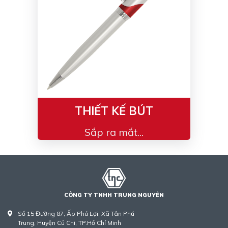
THIẾT KẾ BÚT
Sắp ra mắt...
CÔNG TY TNHH TRUNG NGUYÊN
Số 15 Đường 87, Ấp Phú Lợi, Xã Tân Phú
Trung, Huyện Củ Chi, TP.Hồ Chí Minh