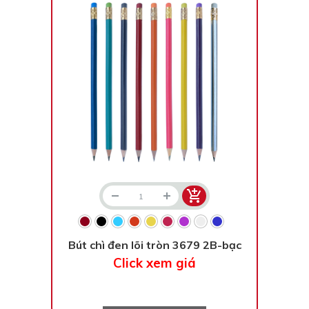
Bạc - Cam
Bạc - Đỏ
Đỏ - Bạc
Trong suốt
Đen - Trắng
Bạc - Đen
Nâu
Xanh Cốm
Xanh xám
Cà phê
Xanh dương - Đen
Đỏ nâu
Đen - Nơ
Bạc 1cm
Bạc 2cm
Bạc mini 1cm
Bút chì đen lõi tròn 3679 2B-bạc
Click xem giá