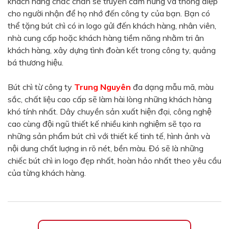
khách hàng chắc chắn sẽ truyền cảm hứng và thông điệp
Màu sắc
cho người nhận để họ nhớ đến công ty của bạn. Bạn có
Đỏ
Đen
thể tặng bút chì có in logo gửi đến khách hàng, nhân viên,
nhà cung cấp hoặc khách hàng tiềm năng nhằm tri ân
Xanh ngọc
Xanh lá
khách hàng, xây dựng tình đoàn kết trong công ty, quảng
Cam
Vàng
bá thương hiệu.
Hồng
Tím
Bút chì từ công ty
Trung Nguyên
đa dạng mẫu mã, màu
Bạc
Vàng Gold
sắc, chất liệu cao cấp sẽ làm hài lòng những khách hàng
khó tính nhất. Dây chuyền sản xuất hiện đại, công nghệ
Xanh dương
Xám
cao cùng đội ngũ thiết kế nhiều kinh nghiệm sẽ tạo ra
Xanh lục
Vàng kem
những sản phẩm bút chì với thiết kế tinh tế, hình ảnh và
nội dung chất luợng in rõ nét, bền màu. Đó sẽ là những
Trắng
Bạc - Bạc
chiếc bút chì in logo đẹp nhất, hoàn hảo nhất theo yêu cầu
Xanh dương - Bạc
Xanh lá - Bạc
của từng khách hàng.
Xám - Bạc
Cam - Bạc
Tím - Bạc
Đỏ - Bạc
Bạc - Xanh dương
Bạc - Xanh lá