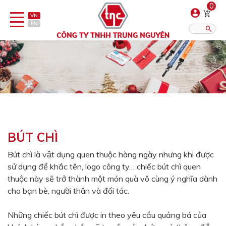
0
VN
EN
Danh sách sản phẩm
Hiển thị?:
12
16
20
Bút
Bật lửa
BÚT CHÌ
Đồ sứ quà tặng
Bút chì là vật dụng quen thuộc hàng ngày nhưng khi được
sử dụng để khắc tên, logo công ty… chiếc bút chì quen
Bình/ca giữ nhiệt
thuộc này sẽ trở thành một món quà vô cùng ý nghĩa dành
Dây đeo & Phụ kiện
cho bạn bè, người thân và đối tác.
Dịch vụ in gia công
Những chiếc bút chì được in theo yêu cầu quảng bá của