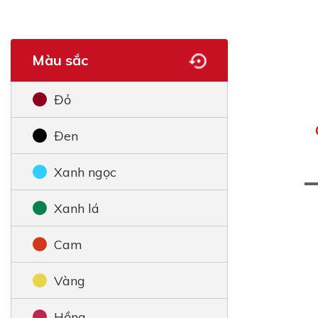
Màu sắc
Đỏ
Đen
Xanh ngọc
Xanh lá
Cam
Vàng
Hồng