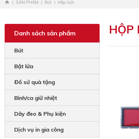
SẢN PHẨM
Bút
Hộp bút
HỘP 
Danh sách sản phẩm
Bút
Bật lửa
Đồ sứ quà tặng
Bình/ca giữ nhiệt
Dây đeo & Phụ kiện
Dịch vụ in gia công