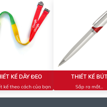
IẾT KẾ DÂY ĐEO
THIẾT KẾ BÚ
ết kế theo cách của bạn
Sắp ra mắt...