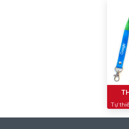
TH
Tự thi