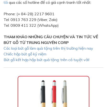
tôi
qua các số hotline để có giá cạnh tranh tốt nhất:
Bạc - Cam
Bạc - Đỏ
Phone: (+ 84-28) 2217 9601
Đỏ - Bạc
Trong suốt
Tel: 0913 763 229 (Viber, Zalo)
Đen - Trắng
Bạc - Đen
Tel: 0909 411 322 (WhatsApp)
Nâu
Xanh Cốm
THAM KHẢO NHỮNG CÂU CHUYỆN VÀ TIN TỨC VỀ
Xanh xám
Cà phê
BÚT GỖ TỪ TRUNG NGUYÊN CORP
Các loại bút gỗ làm quà tặng trên thị trường hiện nay
Xanh dương - Đen
Đỏ nâu
Chiếc hộp bút gỗ kỷ niệm
Đen - Nơ
Bạc 1cm
Bút gỗ kết hợp hộp bút quà tặng: trên cả tuyệt vời!
Bạc 2cm
Bạc mini 1cm