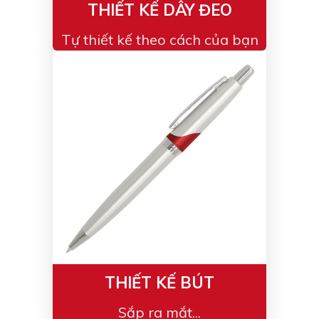
THIẾT KẾ DÂY ĐEO
Tự thiết kế theo cách của bạn
THIẾT KẾ BÚT
Sắp ra mắt...