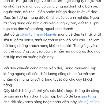
tinh tế. Bút gỗ kết hợp với khắc tên, logo công ty hoặc một
Màu sắc
lời nhắn sẽ là món quà vô cùng ý nghĩa dành cho bạn bè,
Đỏ
Đen
người thân, đối tác… Sản phẩm bút gỗ được thiết kế độc
đáo, ấn tượng, mang dấu ấn cho các doanh nghiệp. Ngoài
Xanh ngọc
Xanh lá
ra công dụng của bút là chuyên dùng ký tên, viết thư… phù
Cam
Vàng
hợp cho dân văn phòng, người kinh doanh.
Bút gỗ từ
công ty Trung Nguyên
mang vẻ đẹp tinh tế, chất
Hồng
Tím
liệu từ gỗ tự nhiên, thiết kế thanh lịch, độ bền cao… sẽ làm
Bạc
Vàng Gold
hài lòng những khách hàng khó tính nhất. Trung Nguyên
có thể đáp ứng các yêu cầu về mẫu mã đa dạng, độc đáo,
Xanh dương
Xám
bắt kịp mọi xu hướng hiện nay.
Xanh lục
Vàng kem
Với dây chuyền công nghệ hiện đaị, Trung Nguyên Corp
Trắng
Bạc - Bạc
không ngừng cải tiến chất lượng cũng như mẫu mã sản
Xanh dương - Bạc
Xanh lá - Bạc
phẩm để mang lại sự hài lòng tuyệt đối cho quý khách
hàng.
Xám - Bạc
Cam - Bạc
Qúy khách hàng có thể yêu cầu khắc logo, thông tin công
Tím - Bạc
Đỏ - Bạc
ty của mình trên thân hoặc nắp bút gỗ để làm
quà tặng
cho đối tác,khách hàng hoặc nhân viên, hãy
liên hệ chúng
Bạc - Xanh dương
Bạc - Xanh lá