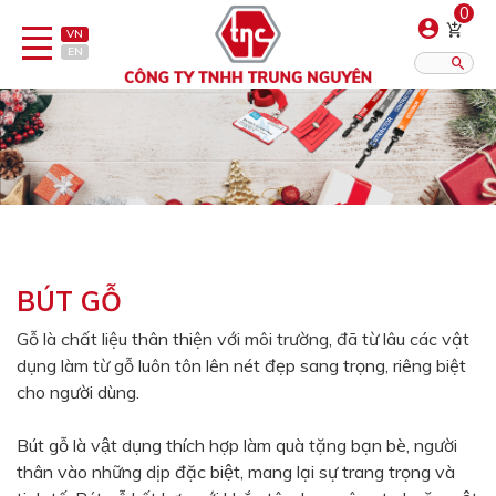
0
VN
EN
Danh sách sản phẩm
Hiển thị?:
12
16
20
Bút
Bật lửa
BÚT GỖ
Đồ sứ quà tặng
Gỗ là chất liệu thân thiện với môi trường, đã từ lâu các vật
dụng làm từ gỗ luôn tôn lên nét đẹp sang trọng, riêng biệt
Bình/ca giữ nhiệt
cho người dùng.
Dây đeo & Phụ kiện
Bút gỗ là vật dụng thích hợp làm quà tặng bạn bè, người
Dịch vụ in gia công
thân vào những dịp đặc biệt, mang lại sự trang trọng và