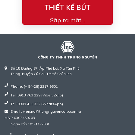
THIẾT KẾ BÚT
Sắp ra mắt...
CÔNG TY TNHH TRUNG NGUYÊN
Số 15 Đường 87, Ấp Phú Lợi, Xã Tân Phú
Trung, Huyện Củ Chi, TP.Hồ Chí Minh
Phone: (+ 84-28) 2217 9601
Tel: 0913 763 229 (Viber, Zalo)
Tel: 0909 411 322 (WhatsApp)
Email : vien.nq@trungnguyencorp.com.vn
MST: 0302450703
Ngày cấp : 01-11-2001