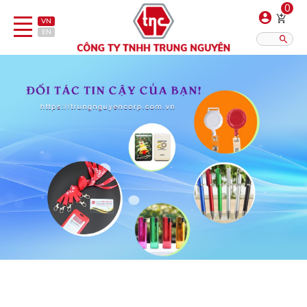
0
VN
EN
Danh sách sản phẩm
Hiển thị?:
12
16
20
Bút
Bật lửa
Đồ sứ quà tặng
Bình/ca giữ nhiệt
Dây đeo & Phụ kiện
Dịch vụ in gia công