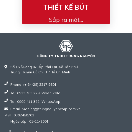
THIẾT KẾ BÚT
Sắp ra mắt...
CÔNG TY TNHH TRUNG NGUYÊN
Số 15 Đường 87, Ấp Phú Lợi, Xã Tân Phú
Trung, Huyện Củ Chi, TP.Hồ Chí Minh
Phone: (+ 84-28) 2217 9601
Tel: 0913 763 229 (Viber, Zalo)
Tel: 0909 411 322 (WhatsApp)
Email : vien.nq@trungnguyencorp.com.vn
MST: 0302450703
Ngày cấp : 01-11-2001