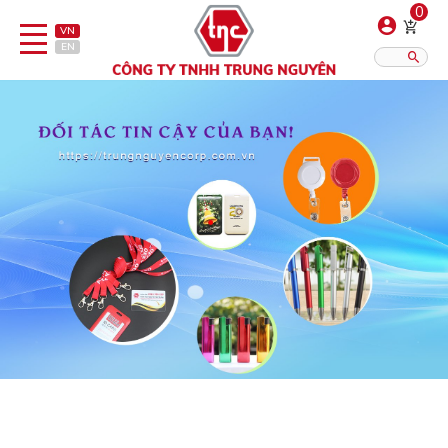
0
VN
EN
Danh sách sản phẩm
Hiển thị?:
12
16
20
Bút
Bật lửa
Đồ sứ quà tặng
Bình/ca giữ nhiệt
Dây đeo & Phụ kiện
Dịch vụ in gia công