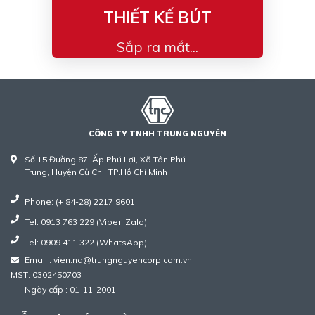
THIẾT KẾ BÚT
Sắp ra mắt...
CÔNG TY TNHH TRUNG NGUYÊN
Số 15 Đường 87, Ấp Phú Lợi, Xã Tân Phú
Trung, Huyện Củ Chi, TP.Hồ Chí Minh
Phone: (+ 84-28) 2217 9601
Tel: 0913 763 229 (Viber, Zalo)
Tel: 0909 411 322 (WhatsApp)
Email : vien.nq@trungnguyencorp.com.vn
MST: 0302450703
Ngày cấp : 01-11-2001