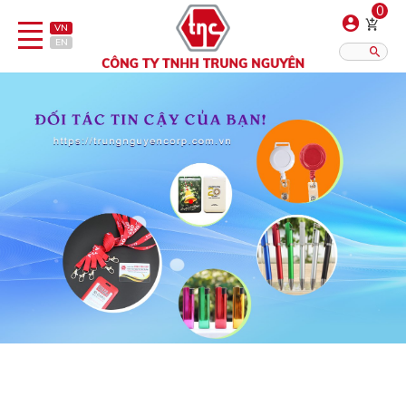
0
VN
EN
Danh sách sản phẩm
Hiển thị?:
12
16
20
Bút
Bật lửa
Đồ sứ quà tặng
Bình/ca giữ nhiệt
Dây đeo & Phụ kiện
Dịch vụ in gia công