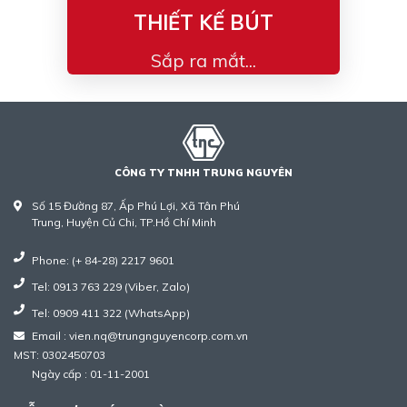
THIẾT KẾ BÚT
Sắp ra mắt...
CÔNG TY TNHH TRUNG NGUYÊN
Số 15 Đường 87, Ấp Phú Lợi, Xã Tân Phú
Trung, Huyện Củ Chi, TP.Hồ Chí Minh
Phone: (+ 84-28) 2217 9601
Tel: 0913 763 229 (Viber, Zalo)
Tel: 0909 411 322 (WhatsApp)
Email : vien.nq@trungnguyencorp.com.vn
MST: 0302450703
Ngày cấp : 01-11-2001