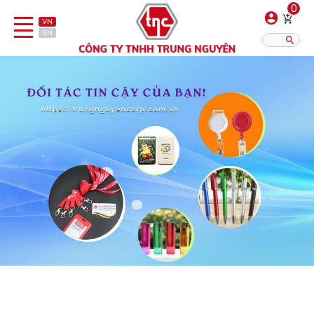
0
VN
EN
Danh sách sản phẩm
Hiển thị?:
12
16
20
Bút
Bật lửa
Đồ sứ quà tặng
Bình/ca giữ nhiệt
Dây đeo & Phụ kiện
Dịch vụ in gia công