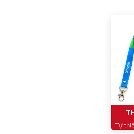
TH
Tự thi