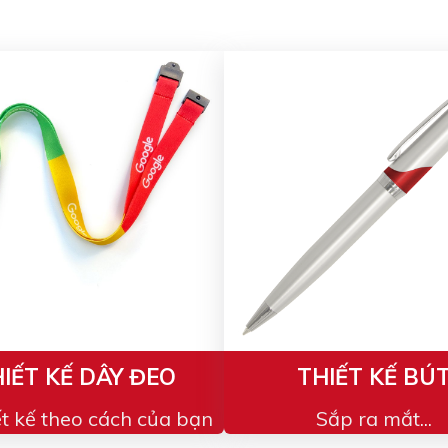
IẾT KẾ DÂY ĐEO
THIẾT KẾ BÚ
ết kế theo cách của bạn
Sắp ra mắt...