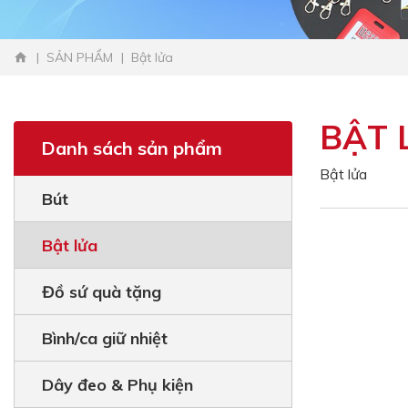
SẢN PHẨM
Bật lửa
BẬT 
Danh sách sản phẩm
Bật lửa
Bút
Bật lửa
Đồ sứ quà tặng
Bình/ca giữ nhiệt
Dây đeo & Phụ kiện