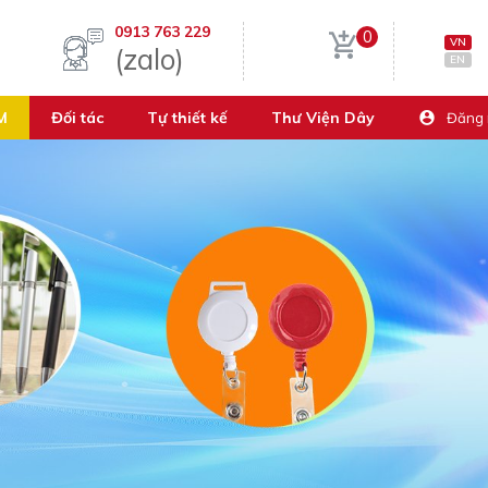
0913 763 229
0
VN
(zalo)
EN
M
Đối tác
Tự thiết kế
Thư Viện Dây
Đăng