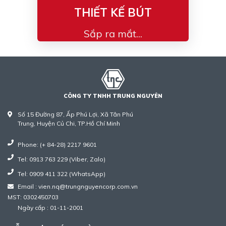
THIẾT KẾ BÚT
Sắp ra mắt...
CÔNG TY TNHH TRUNG NGUYÊN
Số 15 Đường 87, Ấp Phú Lợi, Xã Tân Phú
Trung, Huyện Củ Chi, TP.Hồ Chí Minh
Phone: (+ 84-28) 2217 9601
Tel: 0913 763 229 (Viber, Zalo)
Tel: 0909 411 322 (WhatsApp)
Email : vien.nq@trungnguyencorp.com.vn
MST: 0302450703
Ngày cấp : 01-11-2001