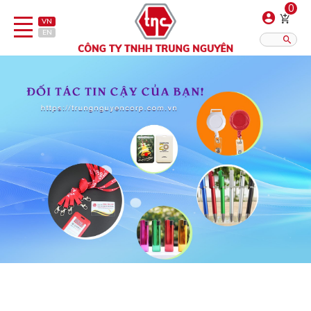
0
VN
EN
Danh sách sản phẩm
Hiển thị?:
12
16
20
Bút
Bật lửa
Đồ sứ quà tặng
Bình/ca giữ nhiệt
Dây đeo & Phụ kiện
Dịch vụ in gia công