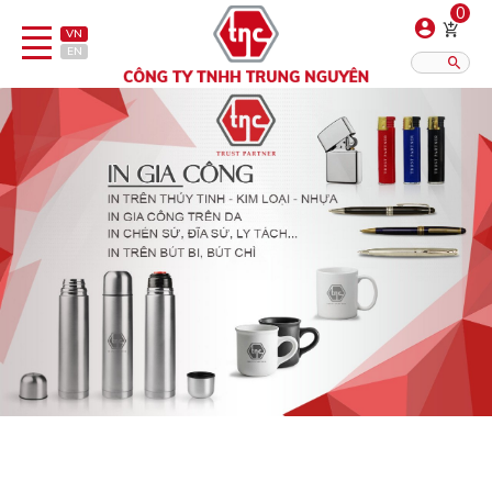
0
VN
EN
Danh sách sản phẩm
Hiển thị?:
12
16
20
Bút
Bật lửa
Đồ sứ quà tặng
Bình/ca giữ nhiệt
Dây đeo & Phụ kiện
Dịch vụ in gia công