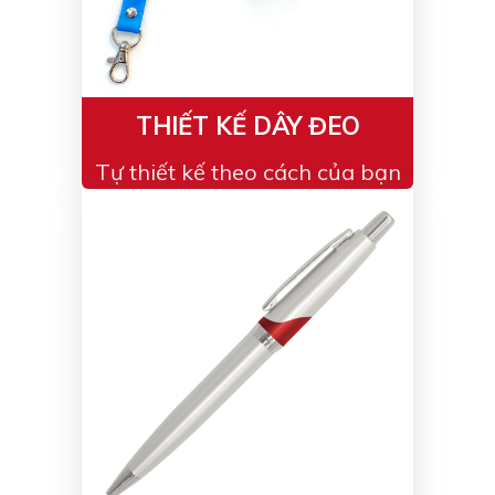
Bạc - Cam
Bạc - Đỏ
Đỏ - Bạc
Trong suốt
Đen - Trắng
Bạc - Đen
THIẾT KẾ DÂY ĐEO
Nâu
Xanh Cốm
Tự thiết kế theo cách của bạn
Xanh xám
Cà phê
Xanh dương - Đen
Đỏ nâu
Đen - Nơ
Bạc 1cm
Bạc 2cm
Bạc mini 1cm