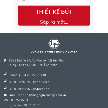
THIẾT KẾ BÚT
Sắp ra mắt...
CÔNG TY TNHH TRUNG NGUYÊN
Số 15 Đường 87, Ấp Phú Lợi, Xã Tân Phú
Trung, Huyện Củ Chi, TP.Hồ Chí Minh
Phone: (+ 84-28) 2217 9601
Tel: 0913 763 229 (Viber, Zalo)
Tel: 0909 411 322 (WhatsApp)
Email : vien.nq@trungnguyencorp.com.vn
MST: 0302450703
Ngày cấp : 01-11-2001