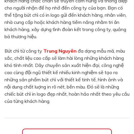
khách hàng chắc chắn sẽ truyền cảm hứng và thông điệp
Màu sắc
cho người nhận để họ nhớ đến công ty của bạn. Bạn có
Đỏ
Đen
thể tặng bút chì có in logo gửi đến khách hàng, nhân viên,
nhà cung cấp hoặc khách hàng tiềm năng nhằm tri ân
Xanh ngọc
Xanh lá
khách hàng, xây dựng tình đoàn kết trong công ty, quảng
Cam
Vàng
bá thương hiệu.
Hồng
Tím
Bút chì từ công ty
Trung Nguyên
đa dạng mẫu mã, màu
Bạc
Vàng Gold
sắc, chất liệu cao cấp sẽ làm hài lòng những khách hàng
khó tính nhất. Dây chuyền sản xuất hiện đại, công nghệ
Xanh dương
Xám
cao cùng đội ngũ thiết kế nhiều kinh nghiệm sẽ tạo ra
Xanh lục
Vàng kem
những sản phẩm bút chì với thiết kế tinh tế, hình ảnh và
nội dung chất luợng in rõ nét, bền màu. Đó sẽ là những
Trắng
Bạc - Bạc
chiếc bút chì in logo đẹp nhất, hoàn hảo nhất theo yêu cầu
Xanh dương - Bạc
Xanh lá - Bạc
của từng khách hàng.
Xám - Bạc
Cam - Bạc
Tím - Bạc
Đỏ - Bạc
Bạc - Xanh dương
Bạc - Xanh lá