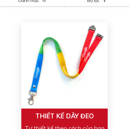
Danh mục
Bộ lọc
THIẾT KẾ DÂY ĐEO
Tự thiết kế theo cách của bạn