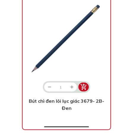
Bút chì đen lõi lục giác 3679- 2B-
Đen