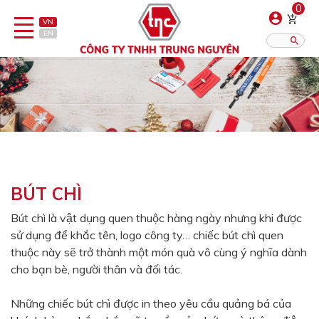
0
VN
EN
Danh sách sản phẩm
Hiển thị?:
12
16
20
Bút
Bật lửa
BÚT CHÌ
Đồ sứ quà tặng
Bút chì là vật dụng quen thuộc hàng ngày nhưng khi được
sử dụng để khắc tên, logo công ty… chiếc bút chì quen
Bình/ca giữ nhiệt
thuộc này sẽ trở thành một món quà vô cùng ý nghĩa dành
Dây đeo & Phụ kiện
cho bạn bè, người thân và đối tác.
Dịch vụ in gia công
Những chiếc bút chì được in theo yêu cầu quảng bá của