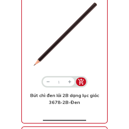
Bạc - Cam
Bạc - Đỏ
Đỏ - Bạc
Trong suốt
Đen - Trắng
Bạc - Đen
Nâu
Xanh Cốm
Xanh xám
Cà phê
Xanh dương - Đen
Đỏ nâu
Đen - Nơ
Bạc 1cm
Bạc 2cm
Bạc mini 1cm
Bút chì đen lỏi 2B dạng lục giác
3678-2B-Đen