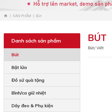
SẢN PHẨM
Bút
BÚT
Danh sách sản phẩm
Bút/ Viết
Bút
Bật lửa
Đồ sứ quà tặng
Bình/ca giữ nhiệt
Dây đeo & Phụ kiện