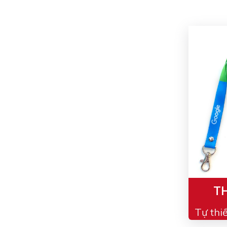
TH
Tự thi