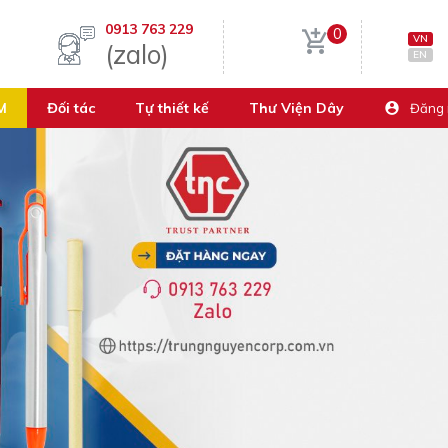
0913 763 229
0
VN
(zalo)
EN
M
Đối tác
Tự thiết kế
Thư Viện Dây
Đăng