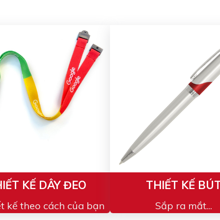
IẾT KẾ DÂY ĐEO
THIẾT KẾ BÚ
ết kế theo cách của bạn
Sắp ra mắt...