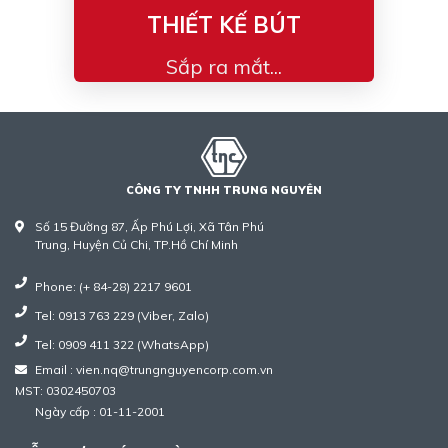
THIẾT KẾ BÚT
Sắp ra mắt...
CÔNG TY TNHH TRUNG NGUYÊN
Số 15 Đường 87, Ấp Phú Lợi, Xã Tân Phú
Trung, Huyện Củ Chi, TP.Hồ Chí Minh
Phone: (+ 84-28) 2217 9601
Tel: 0913 763 229 (Viber, Zalo)
Tel: 0909 411 322 (WhatsApp)
Email : vien.nq@trungnguyencorp.com.vn
MST: 0302450703
Ngày cấp : 01-11-2001