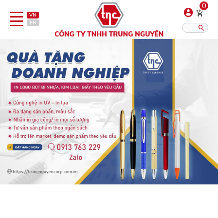
0
VN
EN
Danh sách sản phẩm
Hiển thị?:
12
16
20
Bút
Bật lửa
Đồ sứ quà tặng
Bình/ca giữ nhiệt
Dây đeo & Phụ kiện
Dịch vụ in gia công