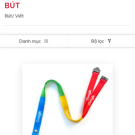
BÚT
Màu sắc
Đỏ
Đen
Bút/ Viết
Xanh ngọc
Xanh lá
Cam
Vàng
Danh mục
Bộ lọc
Hồng
Tím
Bạc
Vàng Gold
Xanh dương
Xám
Xanh lục
Vàng kem
Trắng
Bạc - Bạc
Xanh dương - Bạc
Xanh lá - Bạc
Xám - Bạc
Cam - Bạc
Tím - Bạc
Đỏ - Bạc
Bạc - Xanh dương
Bạc - Xanh lá