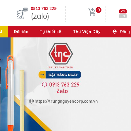
0913 763 229
0
VN
(zalo)
EN
M
Đối tác
Tự thiết kế
Thư Viện Dây
Đăng