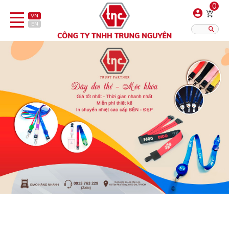
0
VN
EN
Danh sách sản phẩm
Hiển thị?:
12
16
20
Bút
Bật lửa
Đồ sứ quà tặng
Bình/ca giữ nhiệt
Dây đeo & Phụ kiện
Dịch vụ in gia công