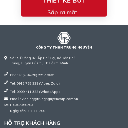
THIẾT KẾ BÚT
Sắp ra mắt...
CÔNG TY TNHH TRUNG NGUYÊN
Số 15 Đường 87, Ấp Phú Lợi, Xã Tân Phú
Trung, Huyện Củ Chi, TP.Hồ Chí Minh
Phone: (+ 84-28) 2217 9601
Tel: 0913 763 229 (Viber, Zalo)
Tel: 0909 411 322 (WhatsApp)
Email : vien.nq@trungnguyencorp.com.vn
MST: 0302450703
Ngày cấp : 01-11-2001
HỖ TRỢ KHÁCH HÀNG