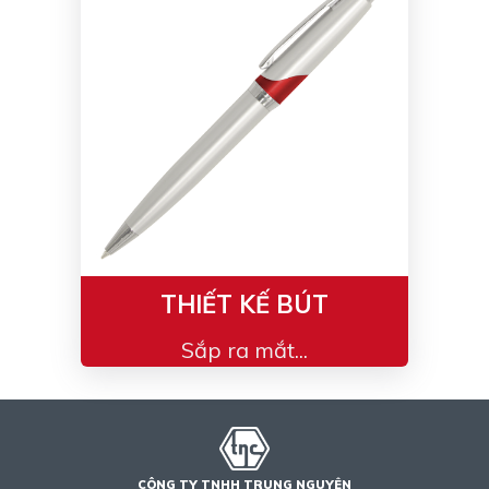
Bạc - Cam
Bạc - Đỏ
Đỏ - Bạc
Trong suốt
Đen - Trắng
Bạc - Đen
Nâu
Xanh Cốm
Xanh xám
Cà phê
Xanh dương - Đen
Đỏ nâu
Đen - Nơ
Bạc 1cm
THIẾT KẾ BÚT
Bạc 2cm
Bạc mini 1cm
Sắp ra mắt...
CÔNG TY TNHH TRUNG NGUYÊN