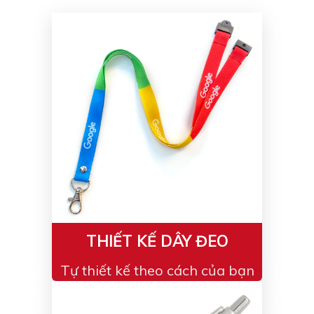
Màu sắc
Đỏ
Đen
Xanh ngọc
Xanh lá
Cam
Vàng
Hồng
Tím
Bạc
Vàng Gold
Xanh dương
Xám
Xanh lục
Vàng kem
Trắng
Bạc - Bạc
Xanh dương - Bạc
Xanh lá - Bạc
THIẾT KẾ DÂY ĐEO
Xám - Bạc
Cam - Bạc
Tự thiết kế theo cách của bạn
Tím - Bạc
Đỏ - Bạc
Bạc - Xanh dương
Bạc - Xanh lá