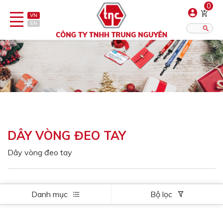
0
VN
EN
Danh sách sản phẩm
Hiển thị?:
12
16
20
Bút
Bật lửa
DÂY VÒNG ĐEO TAY
Đồ sứ quà tặng
Dây vòng đeo tay
Bình/ca giữ nhiệt
Dây đeo & Phụ kiện
Danh mục
Bộ lọc
Dịch vụ in gia công