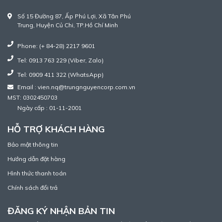
Số 15 Đường 87, Ấp Phú Lợi, Xã Tân Phú
Trung, Huyện Củ Chi, TP.Hồ Chí Minh
Phone: (+ 84-28) 2217 9601
Tel: 0913 763 229 (Viber, Zalo)
Tel: 0909 411 322 (WhatsApp)
Email : vien.nq@trungnguyencorp.com.vn
MST: 0302450703
Ngày cấp : 01-11-2001
HỖ TRỢ KHÁCH HÀNG
Bảo mật thông tin
Hướng dẫn đặt hàng
Hình thức thanh toán
Chính sách đổi trả
ĐĂNG KÝ NHẬN BẢN TIN