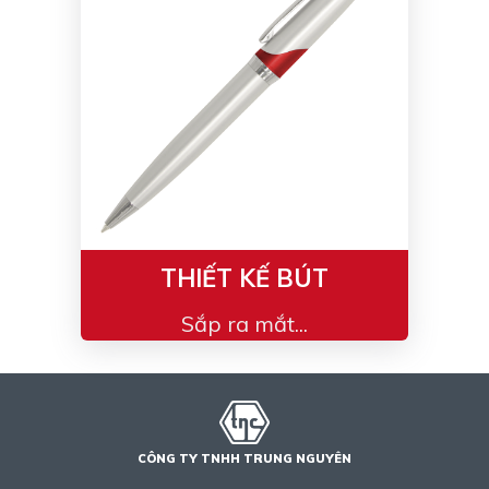
Bạc - Cam
Bạc - Đỏ
Đỏ - Bạc
Trong suốt
Đen - Trắng
Bạc - Đen
Nâu
Xanh Cốm
Xanh xám
Cà phê
Xanh dương - Đen
Đỏ nâu
Đen - Nơ
Bạc 1cm
THIẾT KẾ BÚT
Bạc 2cm
Bạc mini 1cm
Sắp ra mắt...
CÔNG TY TNHH TRUNG NGUYÊN