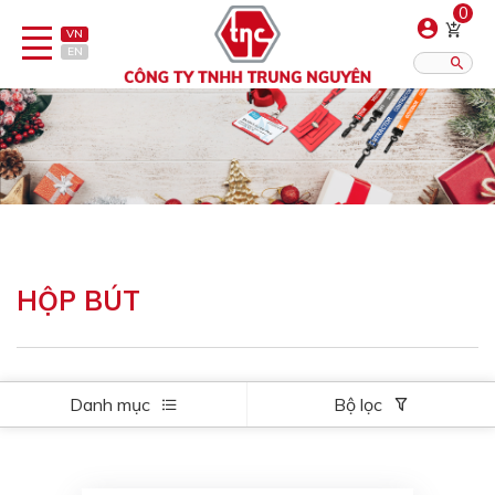
0
VN
EN
Danh sách sản phẩm
Hiển thị?:
12
16
20
Bút
Bật lửa
HỘP BÚT
Đồ sứ quà tặng
Bình/ca giữ nhiệt
Danh mục
Bộ lọc
Dây đeo & Phụ kiện
Dịch vụ in gia công