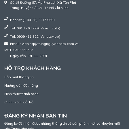
Số 15 Đường 87, Ấp Phú Lợi, Xã Tân Phú
Trung, Huyện Củ Chi, TP.Hồ Chí Minh
Phone: (+ 84-28) 2217 9601
Tel: 0913 763 229 (Viber, Zalo)
Tel: 0909 411 322 (WhatsApp)
Email : vien.nq@trungnguyencorp.com.vn
MST: 0302450703
Ngày cấp : 01-11-2001
HỖ TRỢ KHÁCH HÀNG
Bảo mật thông tin
Hướng dẫn đặt hàng
Hình thức thanh toán
Chính sách đổi trả
ĐĂNG KÝ NHẬN BẢN TIN
Đăng ký để nhận được những thông tin về sản phẩm mới và khuyến mãi
của Trung Nguyên