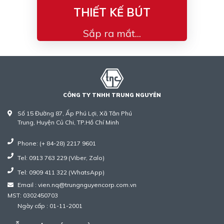
THIẾT KẾ BÚT
Sắp ra mắt...
CÔNG TY TNHH TRUNG NGUYÊN
Số 15 Đường 87, Ấp Phú Lợi, Xã Tân Phú
Trung, Huyện Củ Chi, TP.Hồ Chí Minh
Phone: (+ 84-28) 2217 9601
Tel: 0913 763 229 (Viber, Zalo)
Tel: 0909 411 322 (WhatsApp)
Email : vien.nq@trungnguyencorp.com.vn
MST: 0302450703
Ngày cấp : 01-11-2001