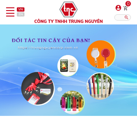
0
VN
EN
Danh sách sản phẩm
Hiển thị?:
12
16
20
Bút
Bật lửa
Đồ sứ quà tặng
Bình/ca giữ nhiệt
Dây đeo & Phụ kiện
Dịch vụ in gia công