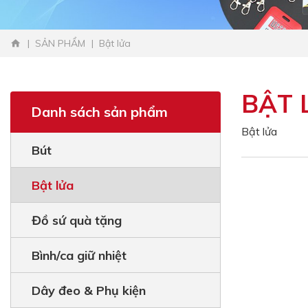
SẢN PHẨM
Bật lửa
BẬT 
Danh sách sản phẩm
Bật lửa
Bút
Bật lửa
Đồ sứ quà tặng
Bình/ca giữ nhiệt
Dây đeo & Phụ kiện