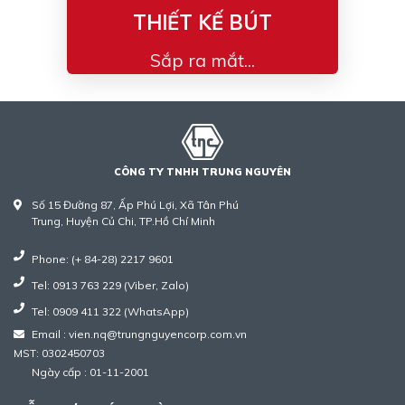
THIẾT KẾ BÚT
Sắp ra mắt...
CÔNG TY TNHH TRUNG NGUYÊN
Số 15 Đường 87, Ấp Phú Lợi, Xã Tân Phú
Trung, Huyện Củ Chi, TP.Hồ Chí Minh
Phone: (+ 84-28) 2217 9601
Tel: 0913 763 229 (Viber, Zalo)
Tel: 0909 411 322 (WhatsApp)
Email : vien.nq@trungnguyencorp.com.vn
MST: 0302450703
Ngày cấp : 01-11-2001