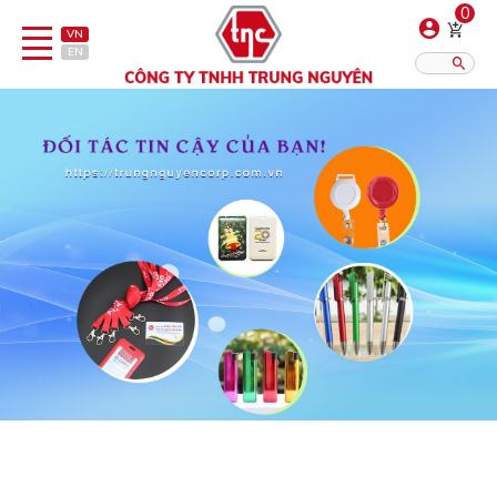
0
VN
EN
Danh sách sản phẩm
Hiển thị?:
12
16
20
Bút
Bật lửa
Đồ sứ quà tặng
Bình/ca giữ nhiệt
Dây đeo & Phụ kiện
Dịch vụ in gia công