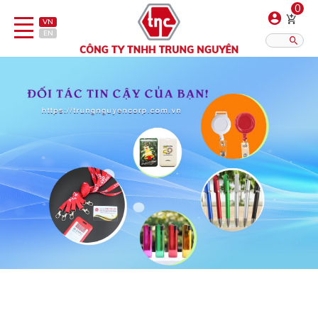
0
VN
EN
Danh sách sản phẩm
Hiển thị?:
12
16
20
Bút
Bật lửa
Đồ sứ quà tặng
Bình/ca giữ nhiệt
Dây đeo & Phụ kiện
Dịch vụ in gia công