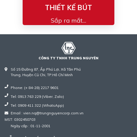
THIẾT KẾ BÚT
Sắp ra mắt...
CÔNG TY TNHH TRUNG NGUYÊN
Số 15 Đường 87, Ấp Phú Lợi, Xã Tân Phú
Trung, Huyện Củ Chi, TP.Hồ Chí Minh
Phone: (+ 84-28) 2217 9601
Tel: 0913 763 229 (Viber, Zalo)
Tel: 0909 411 322 (WhatsApp)
Email : vien.nq@trungnguyencorp.com.vn
MST: 0302450703
Ngày cấp : 01-11-2001